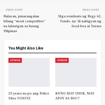
PREV POST
NEXT POST
Bulacan, pinarangalan
Mga residente ng Brgy 61,
bilang “most competitive”
Tondo, na ‘di nabigyan ng
na lalawigan sa buong
food box ni Yorme
Pilipinas
You Might Also Like
OPINION
OPINION
23 years na po ang Police
KUNG MAY USOK, MAY
Files TONITE
APOY SA BOC?