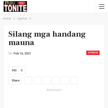
Home
Opinion
Silang mga handang
mauna
OPINION
On
Feb 16, 2021
340
0
Share
Advertisers