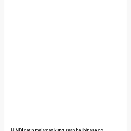
HINDI
natin malaman kung saan ba ibinase ng