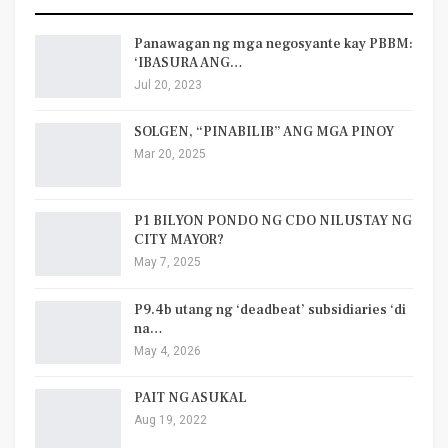
Panawagan ng mga negosyante kay PBBM:
‘IBASURA ANG…
Jul 20, 2023
SOLGEN, “PINABILIB” ANG MGA PINOY
Mar 20, 2025
P1 BILYON PONDO NG CDO NILUSTAY NG
CITY MAYOR?
May 7, 2025
P9.4b utang ng ‘deadbeat’ subsidiaries ‘di
na…
May 4, 2026
PAIT NG ASUKAL
Aug 19, 2022