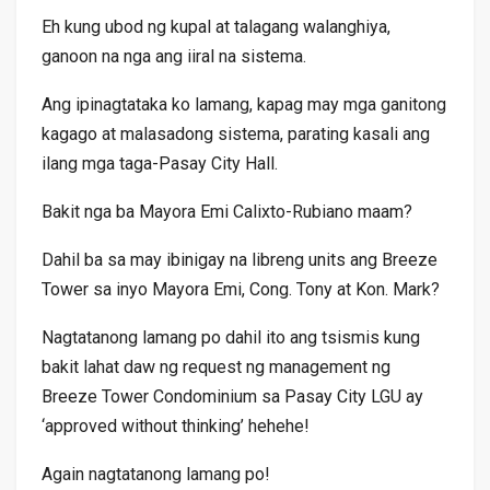
Eh kung ubod ng kupal at talagang walanghiya,
ganoon na nga ang iiral na sistema.
Ang ipinagtataka ko lamang, kapag may mga ganitong
kagago at malasadong sistema, parating kasali ang
ilang mga taga-Pasay City Hall.
Bakit nga ba Mayora Emi Calixto-Rubiano maam?
Dahil ba sa may ibinigay na libreng units ang Breeze
Tower sa inyo Mayora Emi, Cong. Tony at Kon. Mark?
Nagtatanong lamang po dahil ito ang tsismis kung
bakit lahat daw ng request ng management ng
Breeze Tower Condominium sa Pasay City LGU ay
‘approved without thinking’ hehehe!
Again nagtatanong lamang po!