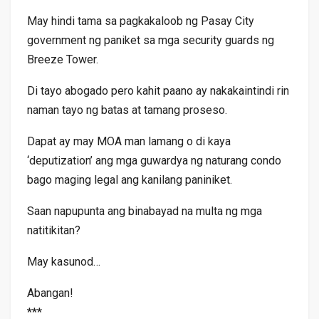
May hindi tama sa pagkakaloob ng Pasay City
government ng paniket sa mga security guards ng
Breeze Tower.
Di tayo abogado pero kahit paano ay nakakaintindi rin
naman tayo ng batas at tamang proseso.
Dapat ay may MOA man lamang o di kaya
‘deputization’ ang mga guwardya ng naturang condo
bago maging legal ang kanilang paniniket.
Saan napupunta ang binabayad na multa ng mga
natitikitan?
May kasunod…
Abangan!
***