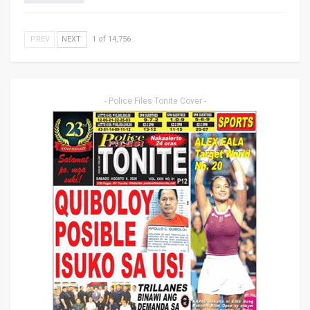
PREV
NEXT
1 of 14,756
- Police Files Tonite Cover -