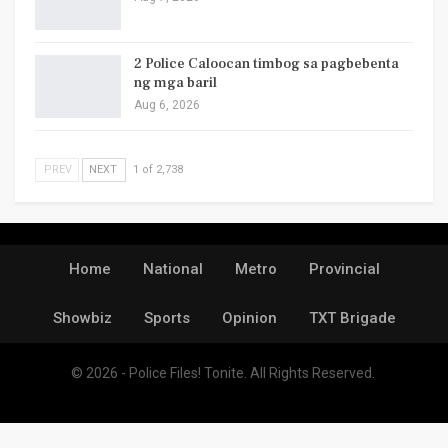
2 Police Caloocan timbog sa pagbebenta
ng mga baril
Aug 6, 2026
PREV
NEXT
1 of 2,738
Home
National
Metro
Provincial
Showbiz
Sports
Opinion
TXT Brigade
© 2026 - Police Files! Tonite. All Rights Reserved.