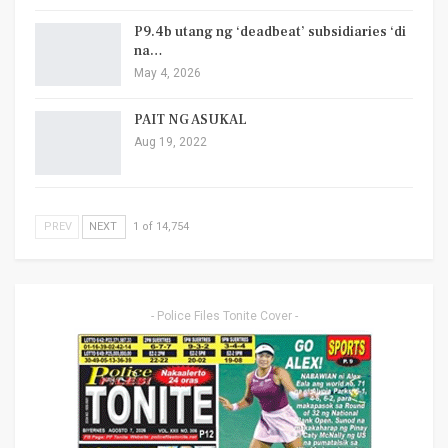
P9.4b utang ng ‘deadbeat’ subsidiaries ‘di
na…
May 4, 2026
PAIT NG ASUKAL
Aug 19, 2022
PREV
NEXT
1 of 14,754
- Police Files Tonite Cover -