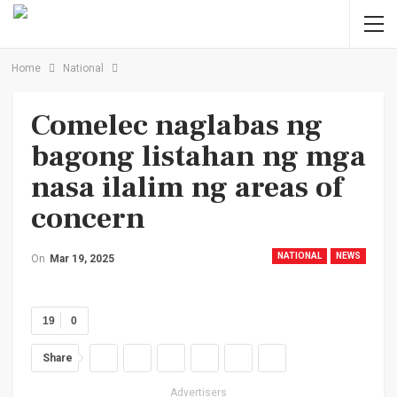
Home
National
Comelec naglabas ng
bagong listahan ng mga
nasa ilalim ng areas of
concern
NATIONAL
NEWS
On
Mar 19, 2025
19
0
Share
Advertisers