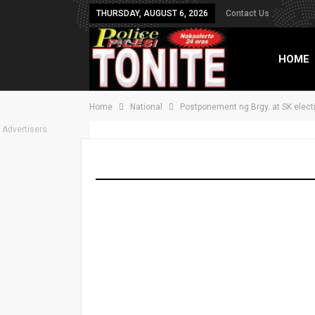
THURSDAY, AUGUST 6, 2026
Contact Us
HOME
Home
National
Postponement ng Brgy. at SK elect
TXT B
Advertisers
Postponement ng Br
susuriin ni PBBM
On
Jul 11, 2025
Share