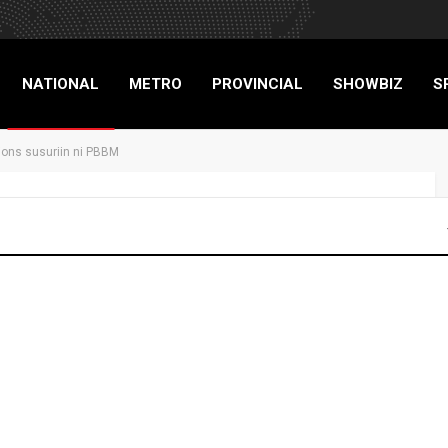
NATIONAL
METRO
PROVINCIAL
SHOWBIZ
S
ions susuriin ni PBBM
RIGADE
gy. at SK elections
NATIONAL
NEWS
14
0
Advertisers