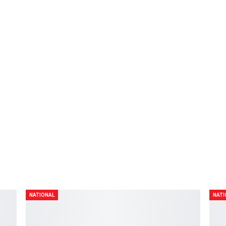
14
0
NEXT POST
nador
DOJ: Sako ng mga buto na natagpuan sa Taal Lake
sasailalim sa pagsusuri
NATIONAL
NATI