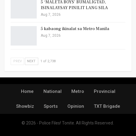
5 ‘MALETA BOYS’ BUMALIGTAD,
ISINALAYSAY PINILIT LANG SILA
Aug 7, 2026
5 kabaong ikinalat sa Metro Manila
Aug 7, 2026
PREV
NEXT
1 of 2,738
Home
National
Metro
Provincial
Showbiz
Sports
Opinion
TXT Brigade
© 2026 - Police Files! Tonite. All Rights Reserved.