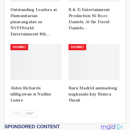
Outstanding Leaders at
R & D Entertainment
Humanitarian
Production Ni Rozz
pinarangalan sa
Daniels, At Sir David
NVP1World
Daniels…
Entertainment 8th…
SHOWBIZ
SHOWBIZ
Alden Richards
Ruru Madrid aminadong
nililigawan si Nadine
nagkasala kay Bianca
Lustre
Umali
PREV
NEXT