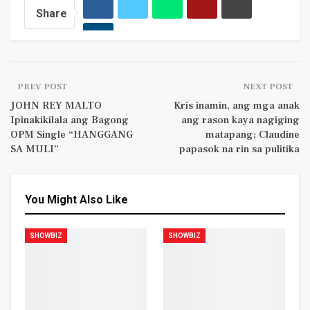
Share
PREV POST
NEXT POST
JOHN REY MALTO
Kris inamin, ang mga anak
Ipinakikilala ang Bagong
ang rason kaya nagiging
OPM Single “HANGGANG
matapang; Claudine
SA MULI”
papasok na rin sa pulitika
You Might Also Like
SHOWBIZ
SHOWBIZ