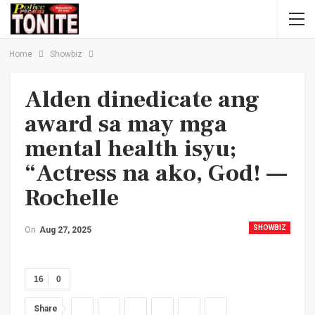
Home
Showbiz
Alden dinedicate ang
award sa may mga
mental health isyu;
“Actress na ako, God! —
Rochelle
SHOWBIZ
On
Aug 27, 2025
16
0
Share