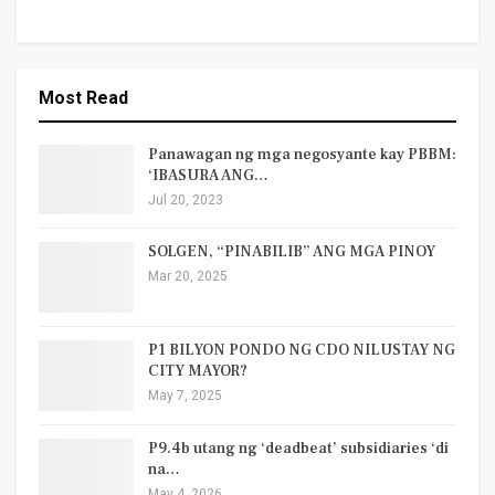
Most Read
Panawagan ng mga negosyante kay PBBM:
‘IBASURA ANG…
Jul 20, 2023
SOLGEN, “PINABILIB” ANG MGA PINOY
Mar 20, 2025
P1 BILYON PONDO NG CDO NILUSTAY NG
CITY MAYOR?
May 7, 2025
P9.4b utang ng ‘deadbeat’ subsidiaries ‘di
na…
May 4, 2026