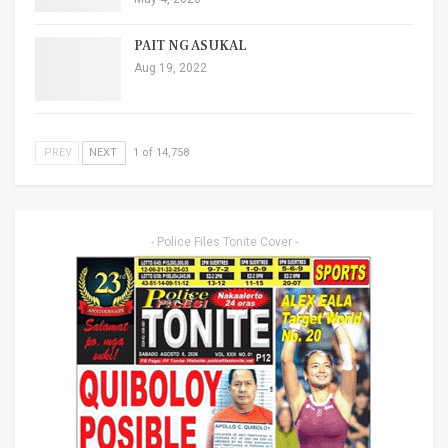
PAIT NG ASUKAL
Aug 19, 2022
PREV
NEXT
1 of 14,758
- Police Files Tonite Cover -