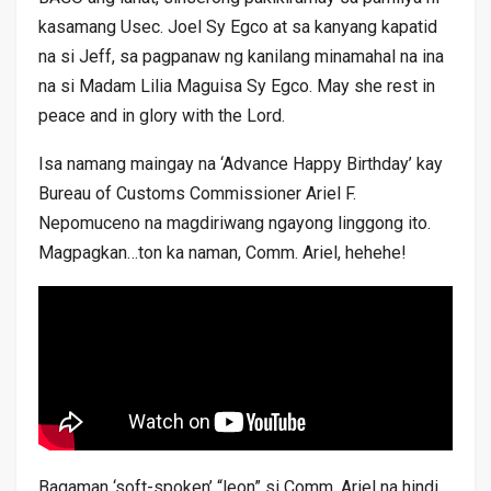
kasamang Usec. Joel Sy Egco at sa kanyang kapatid
na si Jeff, sa pagpanaw ng kanilang minamahal na ina
na si Madam Lilia Maguisa Sy Egco. May she rest in
peace and in glory with the Lord.
Isa namang maingay na ‘Advance Happy Birthday’ kay
Bureau of Customs Commissioner Ariel F.
Nepomuceno na magdiriwang ngayong linggong ito.
Magpagkan…ton ka naman, Comm. Ariel, hehehe!
Bagaman ‘soft-spoken’ “leon” si Comm. Ariel na hindi