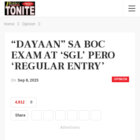
Home
Opinion
“DAYAAN” SA BOC
EXAM AT ‘SGL’ PERO
‘REGULAR ENTRY’
OPINION
On
Sep 8, 2025
4,912
0
Share
Advertisers