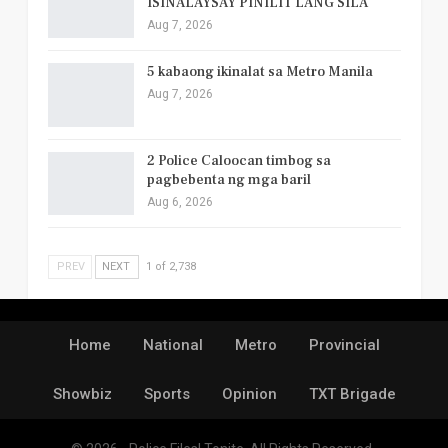
ISINALAYSAY PINILIT LANG SILA
Aug 7, 2026
5 kabaong ikinalat sa Metro Manila
Aug 7, 2026
2 Police Caloocan timbog sa
pagbebenta ng mga baril
Aug 6, 2026
PREV
NEXT
1 of 2,738
Home
National
Metro
Provincial
Showbiz
Sports
Opinion
TXT Brigade