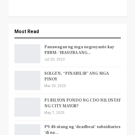
Most Read
Panawagan ng mga negosyante kay
PBBM: ‘IBASURA ANG…
Jul 20, 2023
SOLGEN, “PINABILIB” ANG MGA
PINOY
Mar 20, 2025
P1 BILYON PONDO NG CDO NILUSTAY
NG CITY MAYOR?
May 7, 2025
P9.4b utang ng ‘deadbeat’ subsidiaries
‘di na…