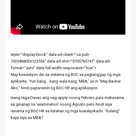
style="display:block" data-ad-client="ca-pub-
7020468026123536" data-ad-slot="5705765747" data-ad-
format="auto" data-full-width-responsive="true">
May kuwestyon din sa sistema ng BOC sa pagtanggap ng mga
aplikante. ‘Yun bang… kung wala kang ‘MBA,’ as in “May Backer
Ako,” hindi papansinin ng BOC HR ang aplikasyon.
Isang taga-Davao ang nag-apply noong Pebrero para makasama
sa ginanap na ‘examination’ noong Agosto pero hindi siya
isinama ng BOC HR sa listahan ng mga kuwalipikado. “Kulang”
kaya siya sa MBA?