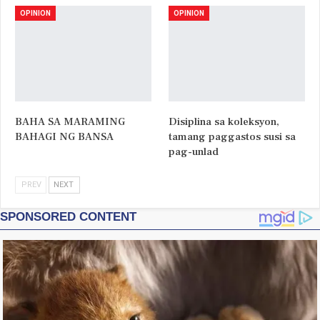
OPINION
OPINION
BAHA SA MARAMING
Disiplina sa koleksyon,
BAHAGI NG BANSA
tamang paggastos susi sa
pag-unlad
PREV
NEXT