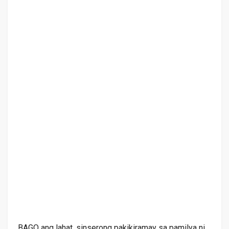
BAGO ang lahat, sinserong pakikiramay sa pamilya ni