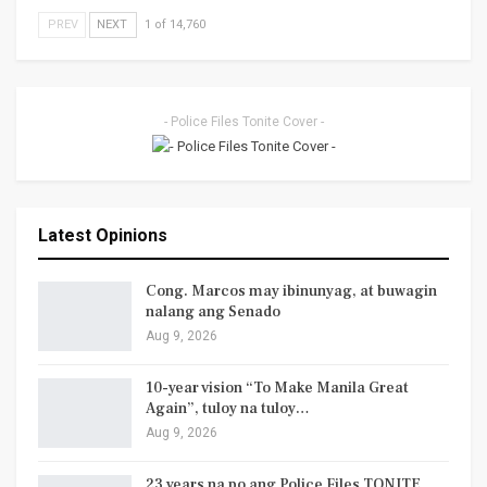
PREV
NEXT
1 of 14,760
- Police Files Tonite Cover -
Latest Opinions
Cong. Marcos may ibinunyag, at buwagin
nalang ang Senado
Aug 9, 2026
10-year vision “To Make Manila Great
Again”, tuloy na tuloy…
Aug 9, 2026
23 years na po ang Police Files TONITE