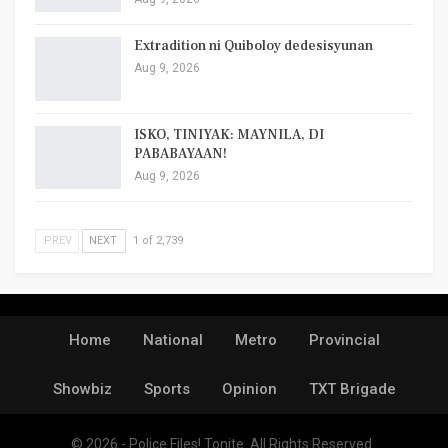
Extradition ni Quiboloy dedesisyunan
Aug 9, 2026
ISKO, TINIYAK: MAYNILA, DI
PABABAYAAN!
Aug 9, 2026
PREV
NEXT
1 of 2,739
Home
National
Metro
Provincial
Showbiz
Sports
Opinion
TXT Brigade
© 2026 - Police Files! Tonite. All Rights Reserved.