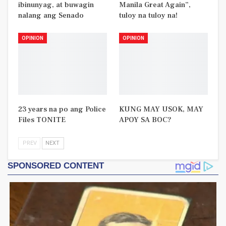
ibinunyag, at buwagin
Manila Great Again”,
nalang ang Senado
tuloy na tuloy na!
OPINION
OPINION
23 years na po ang Police
KUNG MAY USOK, MAY
Files TONITE
APOY SA BOC?
PREV
NEXT