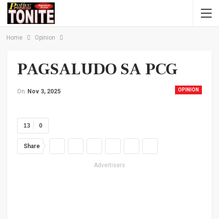
Home
Opinion
PAGSALUDO SA PCG
OPINION
On
Nov 3, 2025
13
0
Share
Advertisers