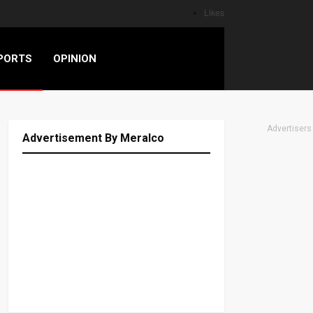
Likes
PORTS
OPINION
Advertisers
Advertisement By Meralco