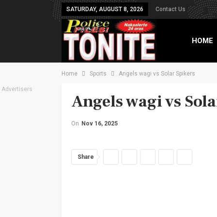
SATURDAY, AUGUST 8, 2026
Contact Us
HOME
Home
Sports
Angels wagi vs Solar Spikers
TXT B
Advertisers
Angels wagi vs Sola
On
Nov 16, 2025
Share