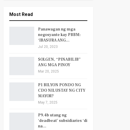
Most Read
Panawagan ng mga
negosyante kay PBBM:
‘IBASURA ANG…
Jul 20, 2023
SOLGEN, “PINABILIB”
ANG MGA PINOY
Mar 20, 2025
P1 BILYON PONDO NG
CDO NILUSTAY NG CITY
MAYOR?
May 7, 2025
P9.4b utang ng
‘deadbeat’ subsidiaries ‘di
na…