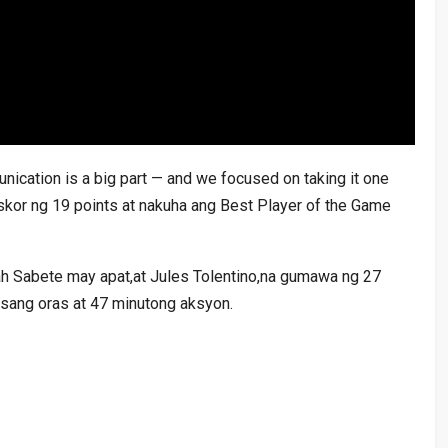
nication is a big part — and we focused on taking it one
miskor ng 19 points at nakuha ang Best Player of the Game
h Sabete may apat,at Jules Tolentino,na gumawa ng 27
 isang oras at 47 minutong aksyon.