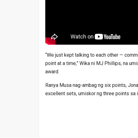
“We just kept talking to each other — commu
point at a time,” Wika ni MJ Phillips, na u
award.
Ranya Musa nag-ambag ng six points, Jona
excellent sets, umiskor ng three points sa