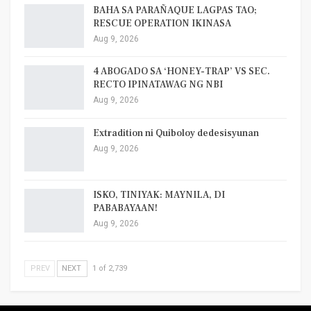
BAHA SA PARAÑAQUE LAGPAS TAO;
RESCUE OPERATION IKINASA
Aug 9, 2026
4 ABOGADO SA ‘HONEY-TRAP’ VS SEC.
RECTO IPINATAWAG NG NBI
Aug 9, 2026
Extradition ni Quiboloy dedesisyunan
Aug 9, 2026
ISKO, TINIYAK: MAYNILA, DI
PABABAYAAN!
Aug 9, 2026
PREV
NEXT
1 of 2,739