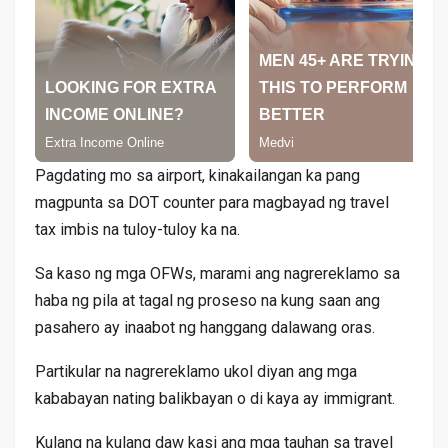
Pagdating mo sa airport, kinakailangan ka pang
magpunta sa DOT counter para magbayad ng travel
tax imbis na tuloy-tuloy ka na.
Sa kaso ng mga OFWs, marami ang nagrereklamo sa
haba ng pila at tagal ng proseso na kung saan ang
pasahero ay inaabot ng hanggang dalawang oras.
Partikular na nagrereklamo ukol diyan ang mga
kababayan nating balikbayan o di kaya ay immigrant.
Kulang na kulang daw kasi ang mga tauhan sa travel