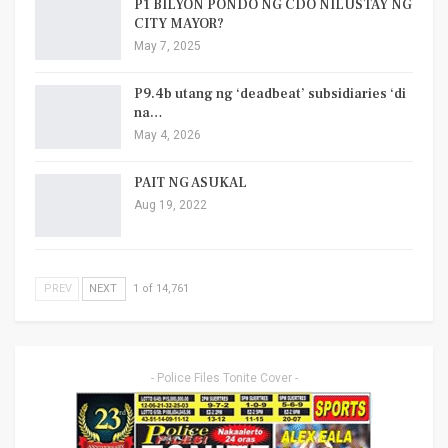
P1 BILYON PONDO NG CDO NILUSTAY NG
CITY MAYOR?
May 7, 2025
P9.4b utang ng ‘deadbeat’ subsidiaries ‘di
na…
May 4, 2026
PAIT NG ASUKAL
Aug 19, 2022
PREV
NEXT
1 of 14,761
- Police Files Tonite Cover -