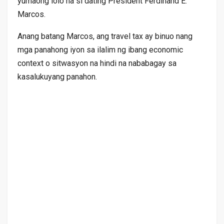
yumaong lolo na si dating President Ferdinand E.
Marcos.
Anang batang Marcos, ang travel tax ay binuo nang
mga panahong iyon sa ilalim ng ibang economic
context o sitwasyon na hindi na nababagay sa
kasalukuyang panahon.