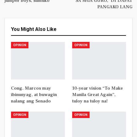
jumper boys, sumuko
SA MGA GURO, ‘DI DAPAT
PANGAKO LANG
You Might Also Like
OPINION
OPINION
Cong. Marcos may
10-year vision “To Make
ibinunyag, at buwagin
Manila Great Again”,
nalang ang Senado
tuloy na tuloy na!
OPINION
OPINION