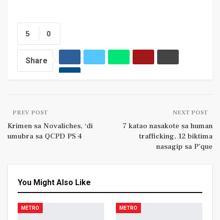
5
0
Share
PREV POST
NEXT POST
Krimen sa Novaliches, ‘di
7 katao nasakote sa human
umubra sa QCPD PS 4
trafficking, 12 biktima
nasagip sa P’que
You Might Also Like
METRO
METRO