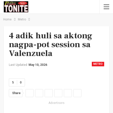
Home
Metro
4 adik huli sa aktong
nagpa-pot session sa
Valenzuela
METRO
Last Updated
May 10, 2026
5
0
Share
Advertisers