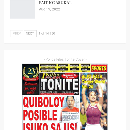
PAIT NG ASUKAL
Aug 19, 2022
PREV
NEXT
1 of 14,760
- Police Files Tonite Cover -