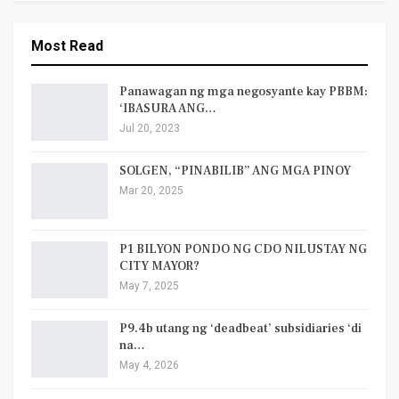
Most Read
Panawagan ng mga negosyante kay PBBM:
‘IBASURA ANG…
Jul 20, 2023
SOLGEN, “PINABILIB” ANG MGA PINOY
Mar 20, 2025
P1 BILYON PONDO NG CDO NILUSTAY NG
CITY MAYOR?
May 7, 2025
P9.4b utang ng ‘deadbeat’ subsidiaries ‘di
na…
May 4, 2026