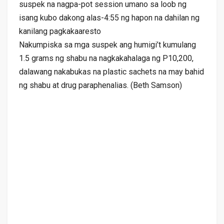
suspek na nagpa-pot session umano sa loob ng
isang kubo dakong alas-4:55 ng hapon na dahilan ng
kanilang pagkakaaresto
Nakumpiska sa mga suspek ang humigi’t kumulang
1.5 grams ng shabu na nagkakahalaga ng P10,200,
dalawang nakabukas na plastic sachets na may bahid
ng shabu at drug paraphenalias. (Beth Samson)