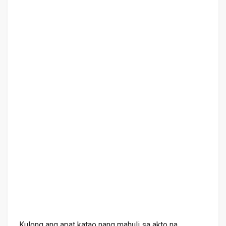
Kulong ang apat katao nang mahuli sa akto na