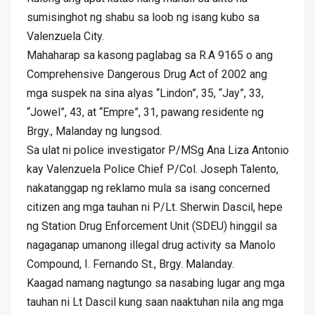
sumisinghot ng shabu sa loob ng isang kubo sa
Valenzuela City.
Mahaharap sa kasong paglabag sa R.A 9165 o ang
Comprehensive Dangerous Drug Act of 2002 ang
mga suspek na sina alyas “Lindon”, 35, “Jay”, 33,
“Jowel”, 43, at “Empre”, 31, pawang residente ng
Brgy., Malanday ng lungsod.
Sa ulat ni police investigator P/MSg Ana Liza Antonio
kay Valenzuela Police Chief P/Col. Joseph Talento,
nakatanggap ng reklamo mula sa isang concerned
citizen ang mga tauhan ni P/Lt. Sherwin Dascil, hepe
ng Station Drug Enforcement Unit (SDEU) hinggil sa
nagaganap umanong illegal drug activity sa Manolo
Compound, I. Fernando St., Brgy. Malanday.
Kaagad namang nagtungo sa nasabing lugar ang mga
tauhan ni Lt Dascil kung saan naaktuhan nila ang mga