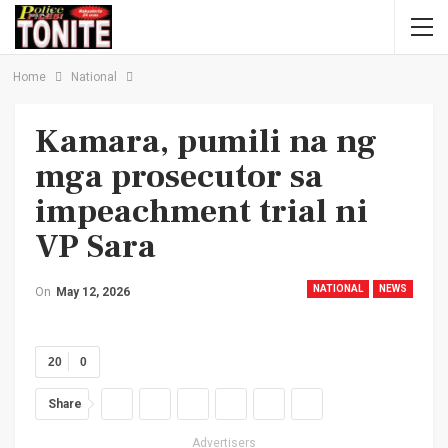
Home
National
Kamara, pumili na ng
mga prosecutor sa
impeachment trial ni
VP Sara
NATIONAL
NEWS
On
May 12, 2026
20
0
Share
Advertisers