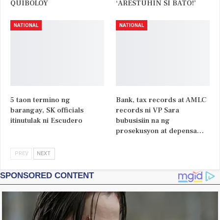
QUIBOLOY
‘ARESTUHIN SI BATO!’
NATIONAL
NATIONAL
5 taon termino ng
Bank, tax records at AMLC
barangay, SK officials
records ni VP Sara
itinutulak ni Escudero
bubusisiin na ng
prosekusyon at depensa…
PREV
NEXT