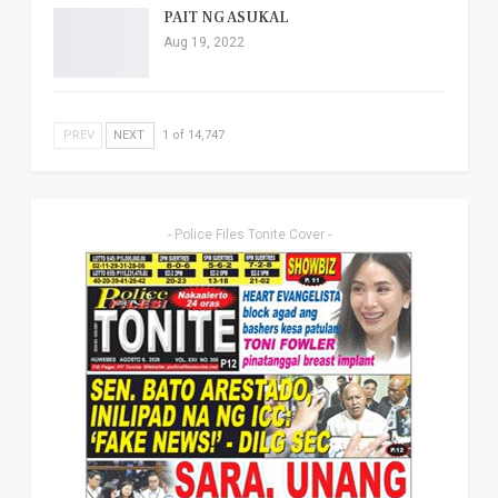
PAIT NG ASUKAL
Aug 19, 2022
PREV
NEXT
1 of 14,747
- Police Files Tonite Cover -