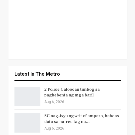
Latest In The Metro
2 Police Caloocan timbog sa
pagbebenta ng mga baril
Aug 6, 2026
SC nag-isyu ng writ of amparo, habeas
data sa na-red tag na…
Aug 6, 2026