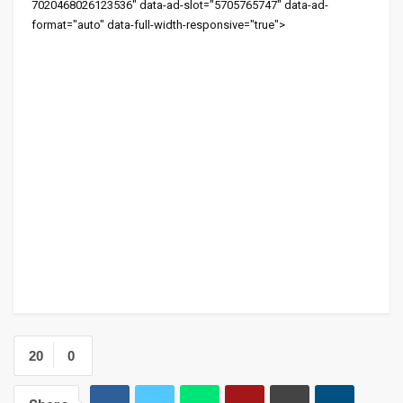
7020468026123536" data-ad-slot="5705765747" data-ad-
format="auto" data-full-width-responsive="true">
20
0