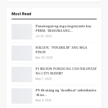
Most Read
Panawagan ng mga negosyante kay
PBBM: ‘IBASURA ANG…
Jul 20, 2023
SOLGEN, “PINABILIB” ANG MGA
PINOY
Mar 20, 2025
P1 BILYON PONDO NG CDO NILUSTAY
NG CITY MAYOR?
May 7, 2025
P9.4b utang ng ‘deadbeat’ subsidiaries
‘di na…
May 4, 2026