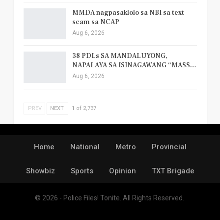
MMDA nagpasaklolo sa NBI sa text
scam sa NCAP
Aug 6, 2026
38 PDLs SA MANDALUYONG,
NAPALAYA SA ISINAGAWANG “MASS…
Aug 6, 2026
PREV
NEXT
1 of 2,737
Home
National
Metro
Provincial
Showbiz
Sports
Opinion
TXT Brigade
© 2026 - Police Files! Tonite. All Rights Reserved.