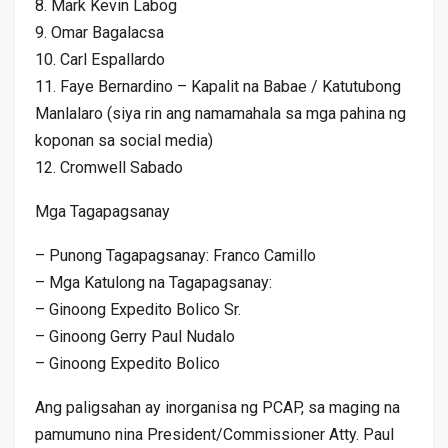
8. Mark Kevin Labog
9. Omar Bagalacsa
10. Carl Espallardo
11. Faye Bernardino – Kapalit na Babae / Katutubong
Manlalaro (siya rin ang namamahala sa mga pahina ng
koponan sa social media)
12. Cromwell Sabado
Mga Tagapagsanay
– Punong Tagapagsanay: Franco Camillo
– Mga Katulong na Tagapagsanay:
– Ginoong Expedito Bolico Sr.
– Ginoong Gerry Paul Nudalo
– Ginoong Expedito Bolico
Ang paligsahan ay inorganisa ng PCAP, sa maging na
pamumuno nina President/Commissioner Atty. Paul