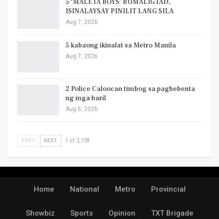
5 ‘MALETA BOYS’ BUMALIGTAD,
ISINALAYSAY PINILIT LANG SILA
Aug 7, 2026
5 kabaong ikinalat sa Metro Manila
Aug 7, 2026
2 Police Caloocan timbog sa pagbebenta
ng mga baril
Aug 6, 2026
PREV
NEXT
1 of 2,738
Home
National
Metro
Provincial
Showbiz
Sports
Opinion
TXT Brigade