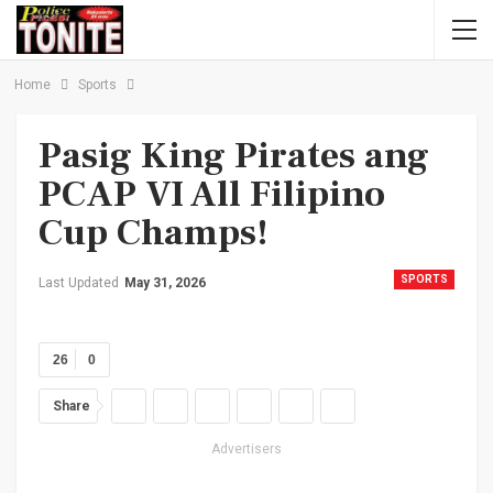
Home
Sports
Pasig King Pirates ang
PCAP VI All Filipino
Cup Champs!
SPORTS
Last Updated
May 31, 2026
26
0
Share
Advertisers