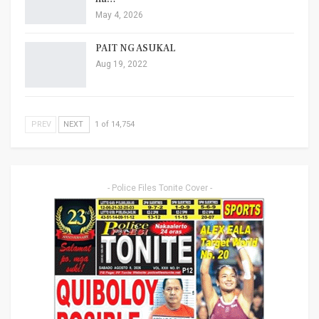
May 4, 2026
PAIT NG ASUKAL
Aug 19, 2022
PREV
NEXT
1 of 14,754
- Police Files Tonite Cover -