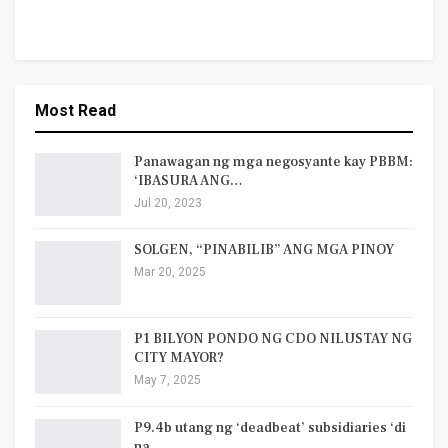
Most Read
Panawagan ng mga negosyante kay PBBM:
‘IBASURA ANG…
Jul 20, 2023
SOLGEN, “PINABILIB” ANG MGA PINOY
Mar 20, 2025
P1 BILYON PONDO NG CDO NILUSTAY NG
CITY MAYOR?
May 7, 2025
P9.4b utang ng ‘deadbeat’ subsidiaries ‘di
na…