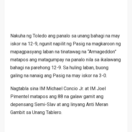
Nakuha ng Toledo ang panalo sa unang bahagi na may
iskor na 12-9, ngunit napilit ng Pasig na magkaroon ng
mapagpasyang laban na tinatawag na “Armageddon”
matapos ang matagumpay na panalo nila sa ikalawang
bahagi na parehong 12-9. Sa huling laban, buong
galing na nanaig ang Pasig na may iskor na 3-0.
Nagtabla sina IM Michael Concio Jr. at IM Joel
Pimentel matapos ang 88 na galaw gamit ang
depensang Semi-Slav at ang linyang Anti Meran
Gambit sa Unang Tablero.