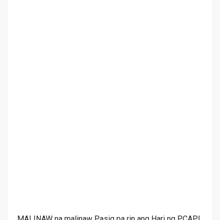
MALINAW na malinaw Pasig pa rin ang Hari ng PCAP!