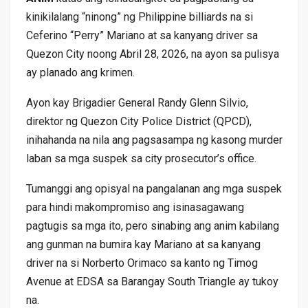
kinikilalang “ninong” ng Philippine billiards na si
Ceferino “Perry” Mariano at sa kanyang driver sa
Quezon City noong Abril 28, 2026, na ayon sa pulisya
ay planado ang krimen.
Ayon kay Brigadier General Randy Glenn Silvio,
direktor ng Quezon City Police District (QPCD),
inihahanda na nila ang pagsasampa ng kasong murder
laban sa mga suspek sa city prosecutor’s office.
Tumanggi ang opisyal na pangalanan ang mga suspek
para hindi makompromiso ang isinasagawang
pagtugis sa mga ito, pero sinabing ang anim kabilang
ang gunman na bumira kay Mariano at sa kanyang
driver na si Norberto Orimaco sa kanto ng Timog
Avenue at EDSA sa Barangay South Triangle ay tukoy
na.