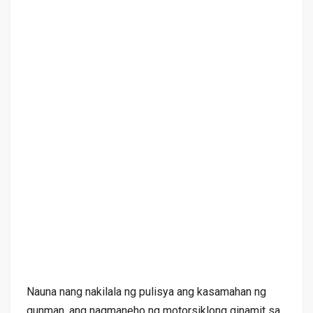
Nauna nang nakilala ng pulisya ang kasamahan ng
gunman, ang nagmaneho ng motorsiklong ginamit sa