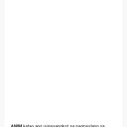
ANIM
katao ang isinasangkot sa pagpaslang sa