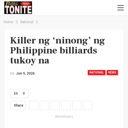
Home
National
Killer ng ‘ninong’ ng
Philippine billiards
tukoy na
NATIONAL
NEWS
On
Jun 9, 2026
24
0
Share
Advertisers