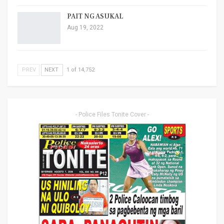
PAIT NG ASUKAL
Aug 19, 2022
PREV
NEXT
1 of 14,752
- Police Files Tonite Cover -