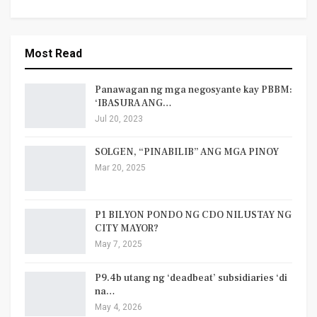
Most Read
Panawagan ng mga negosyante kay PBBM:
‘IBASURA ANG…
Jul 20, 2023
SOLGEN, “PINABILIB” ANG MGA PINOY
Mar 20, 2025
P1 BILYON PONDO NG CDO NILUSTAY NG
CITY MAYOR?
May 7, 2025
P9.4b utang ng ‘deadbeat’ subsidiaries ‘di
na…
May 4, 2026