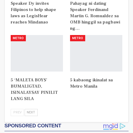
Speaker Dy invites
Pahayag ni dating
Filipinos to help shape
Speaker Ferdinand
laws as LegisHear
Martin G. Romualdez sa
reaches Mindanao
OMB hinggil sa pagbawi
ng…
METRO
METRO
5 ‘MALETA BOYS’
5 kabaong ikinalat sa
BUMALIGTAD,
Metro Manila
ISINALAYSAY PINILIT
LANG SILA
PREV
NEXT