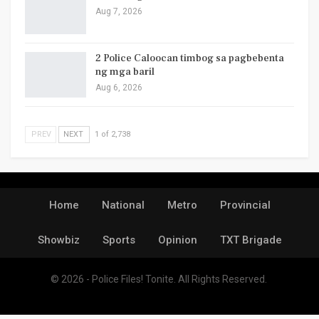
Aug 7, 2026
2 Police Caloocan timbog sa pagbebenta
ng mga baril
Aug 6, 2026
PREV
NEXT
1 of 2,738
Home
National
Metro
Provincial
Showbiz
Sports
Opinion
TXT Brigade
© 2026 - Police Files! Tonite. All Rights Reserved.