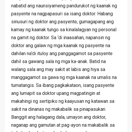
nabatid ang naunsiyameng pandurukot ng kaanak ng
pasyente na nagpapasuri sa isang doktor. Habang
sinusuri ng doktor ang pasyente, gumagapang ang
kamay ng kaanak tungo sa kinalalagyan ng personal
na gamit ng doktor. Sa ‘di inaasahan, napansin ng
doktor ang galaw ng mga kaanak ng pasyente na
dahilan na‘di ituloy ang panggagamot sa pasyente
dahil sa gawang sala ng mga ka-anak. Batid na
walang sala ang may sakit at labis ang hiya sa
manggagamot sa gawa ng mga kaanak na umalis na
tumatangis. Sa ibang pagkakataon, isang pasyente
ang lumapit sa doktor upang magpatingin at
makahingi ng sertipiko ng kaayusan ng katawan sa
sakit na dinanas ng makabalik sa pinapasukan.
Banggit ang halagang dala, umayon ang doktor,
naganap ang gamutan at pag-ayon na makabalik sa