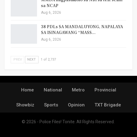
sa NCAP
Aug 6, 2026
38 PDLs SA MANDALUYONG, NAPALAYA
SA ISINAGAWANG “MASS…
Aug 6, 2026
PREV
NEXT
1 of 2,737
Home
National
Metro
Provincial
Showbiz
Sports
Opinion
TXT Brigade
© 2026 - Police Files! Tonite. All Rights Reserved.