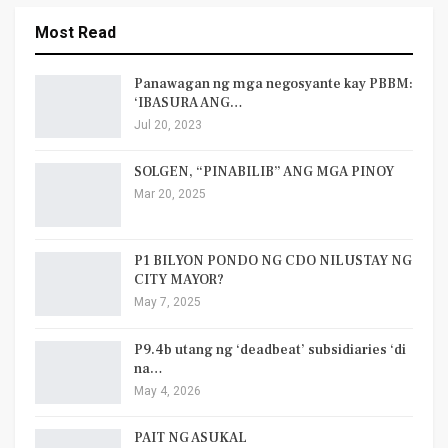
Most Read
Panawagan ng mga negosyante kay PBBM:
‘IBASURA ANG…
Jul 20, 2023
SOLGEN, “PINABILIB” ANG MGA PINOY
Mar 20, 2025
P1 BILYON PONDO NG CDO NILUSTAY NG
CITY MAYOR?
May 7, 2025
P9.4b utang ng ‘deadbeat’ subsidiaries ‘di
na…
May 4, 2026
PAIT NG ASUKAL