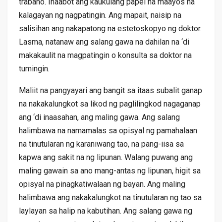
trabaho. Inaabot ang kaukulang papel na maayos na
kalagayan ng nagpatingin. Ang mapait, naisip na
salisihan ang nakapatong na estetoskopyo ng doktor.
Lasma, natanaw ang salang gawa na dahilan na ‘di
makakaulit na magpatingin o konsulta sa doktor na
tumingin.
Maliit na pangyayari ang bangit sa itaas subalit ganap
na nakakalungkot sa likod ng paglilingkod nagaganap
ang ‘di inaasahan, ang maling gawa. Ang salang
halimbawa na namamalas sa opisyal ng pamahalaan
na tinutularan ng karaniwang tao, na pang-iisa sa
kapwa ang sakit na ng lipunan. Walang puwang ang
maling gawain sa ano mang-antas ng lipunan, higit sa
opisyal na pinagkatiwalaan ng bayan. Ang maling
halimbawa ang nakakalungkot na tinutularan ng tao sa
laylayan sa halip na kabutihan. Ang salang gawa ng