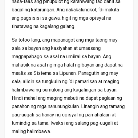
nasa-taas ang pinupulot ng karaniwang tao dahil sa
bagal ng katarungan. Ang nakakalungkot, ‘di makita
ang pagsisisi sa gawa, higit ng mga opisyal na
tinatawag na kagalang galang.
Sa totoo lang, ang mapanagot ang mga taong may
sala sa bayan ang kasiyahan at umaasang
magpapabago sa asal na umiiral sa bayan. Ang
mahasik na asal ng mga halal ng bayan ang dapat na
maalis sa Sistema sa Lipunan. Panagutin ang may
sala, alisin sa tungkulin ng ‘di pamarisan at maging
halimbawa ng sumulong ang kagalingan sa bayan.
Hindi mahal ang maging mabuti na dapat paglaan ng
panahon ng mga nanunungkulan. Linangin ang tamang
pag-uugali sa hanay ng opisyal ng pamahalaan at
tumindig sa tama. Iwaksi ang salang pag-uugali at
maling halimbawa.