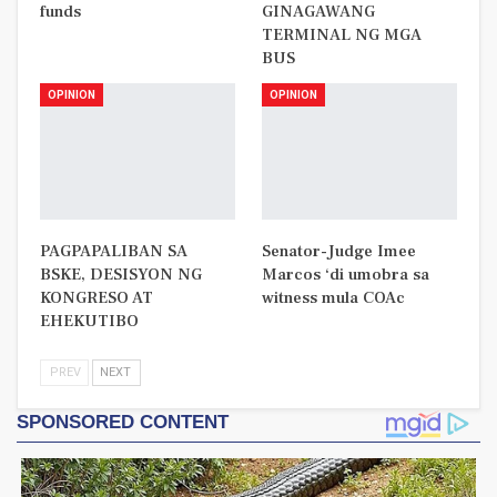
funds
GINAGAWANG
TERMINAL NG MGA
BUS
OPINION
OPINION
PAGPAPALIBAN SA
Senator-Judge Imee
BSKE, DESISYON NG
Marcos ‘di umobra sa
KONGRESO AT
witness mula COAc
EHEKUTIBO
PREV
NEXT