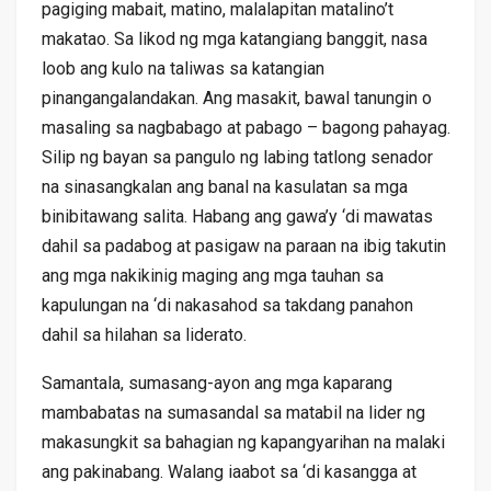
pagiging mabait, matino, malalapitan matalino’t
makatao. Sa likod ng mga katangiang banggit, nasa
loob ang kulo na taliwas sa katangian
pinangangalandakan. Ang masakit, bawal tanungin o
masaling sa nagbabago at pabago – bagong pahayag.
Silip ng bayan sa pangulo ng labing tatlong senador
na sinasangkalan ang banal na kasulatan sa mga
binibitawang salita. Habang ang gawa’y ‘di mawatas
dahil sa padabog at pasigaw na paraan na ibig takutin
ang mga nakikinig maging ang mga tauhan sa
kapulungan na ‘di nakasahod sa takdang panahon
dahil sa hilahan sa liderato.
Samantala, sumasang-ayon ang mga kaparang
mambabatas na sumasandal sa matabil na lider ng
makasungkit sa bahagian ng kapangyarihan na malaki
ang pakinabang. Walang iaabot sa ‘di kasangga at