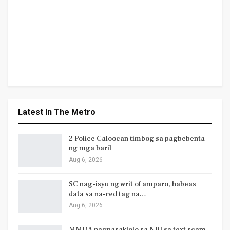
Latest In The Metro
2 Police Caloocan timbog sa pagbebenta
ng mga baril
Aug 6, 2026
SC nag-isyu ng writ of amparo, habeas
data sa na-red tag na…
Aug 6, 2026
MMDA nagpasaklolo sa NBI sa text scam