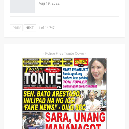
Aug 19, 2022
PREV
NEXT
1 of 14,747
- Police Files Tonite Cover -