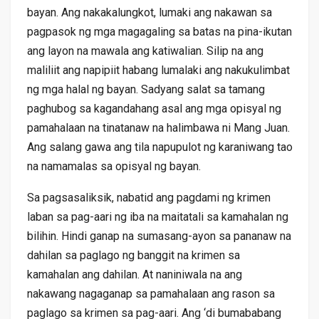
bayan. Ang nakakalungkot, lumaki ang nakawan sa
pagpasok ng mga magagaling sa batas na pina-ikutan
ang layon na mawala ang katiwalian. Silip na ang
maliliit ang napipiit habang lumalaki ang nakukulimbat
ng mga halal ng bayan. Sadyang salat sa tamang
paghubog sa kagandahang asal ang mga opisyal ng
pamahalaan na tinatanaw na halimbawa ni Mang Juan.
Ang salang gawa ang tila napupulot ng karaniwang tao
na namamalas sa opisyal ng bayan.
Sa pagsasaliksik, nabatid ang pagdami ng krimen
laban sa pag-aari ng iba na maitatali sa kamahalan ng
bilihin. Hindi ganap na sumasang-ayon sa pananaw na
dahilan sa paglago ng banggit na krimen sa
kamahalan ang dahilan. At naniniwala na ang
nakawang nagaganap sa pamahalaan ang rason sa
paglago sa krimen sa pag-aari. Ang ‘di bumababang