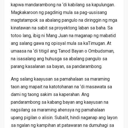
kapwa mandarambong na ‘di kabilang sa kapulungan.
Magkakaroon ng pagdinig mula sa pag-uusisang
magtatampok sa abalang pangulo na diringgin ng mga
kinatawan na sabit sa proyektong laban sa baha. Sa
totoo lang, ibig ni Mang Juan na maganap ng mabatid
ang salang gawa ng opisyal mula sa kaTimugan. At
umaasa na ‘di titigil ang Tanod Bayan o Ombudsman,
na isasalang ang huhusga sa abalang pangulo sa
parang kasalanan sa bayan, sa pandarambong.
Ang salang kaayusan sa pamahalaan sa maraming
taon ang mapait na katotohanan na ‘di masawata sa
dami ng taong sakim sa kaperahan. Ang
pandarambong sa kabang bayan ang kaayusan na
nagsilang sa maraming ahensya ng pamahalaan
upang pigilan o alisin. Subalit, hindi naganap ang layon
sa ngalan ng kampihan at patawaran na dumuhagi sa