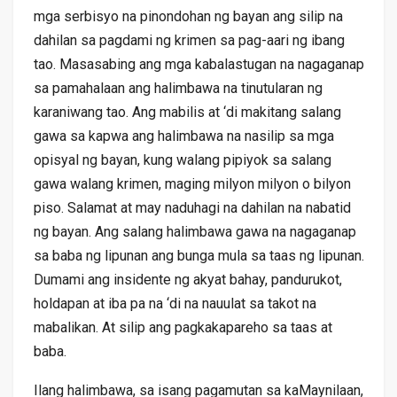
mga serbisyo na pinondohan ng bayan ang silip na
dahilan sa pagdami ng krimen sa pag-aari ng ibang
tao. Masasabing ang mga kabalastugan na nagaganap
sa pamahalaan ang halimbawa na tinutularan ng
karaniwang tao. Ang mabilis at ‘di makitang salang
gawa sa kapwa ang halimbawa na nasilip sa mga
opisyal ng bayan, kung walang pipiyok sa salang
gawa walang krimen, maging milyon milyon o bilyon
piso. Salamat at may naduhagi na dahilan na nabatid
ng bayan. Ang salang halimbawa gawa na nagaganap
sa baba ng lipunan ang bunga mula sa taas ng lipunan.
Dumami ang insidente ng akyat bahay, pandurukot,
holdapan at iba pa na ‘di na nauulat sa takot na
mabalikan. At silip ang pagkakapareho sa taas at
baba.
Ilang halimbawa, sa isang pagamutan sa kaMaynilaan,