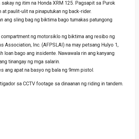
a sakay ng itim na Honda XRM 125. Pagsapit sa Purok
 at paulit-ulit na pinaputukan ng back-rider.
n ang sling bag ng biktima bago tumakas patungong
 compartment ng motorsiklo ng biktima ang resibo ng
s Association, Inc. (AFPSLAI) na may petsang Hulyo 1,
h loan bago ang insidente. Nawawala rin ang kanyang
ng tinangay ng mga salarin.
s ang apat na basyo ng bala ng 9mm pistol.
igador sa CCTV footage sa dinaanan ng riding in tandem.