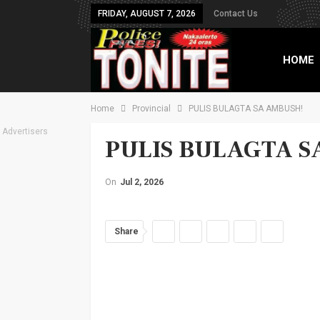
FRIDAY, AUGUST 7, 2026
Contact Us
HOME
Home
Provincial
PULIS BULAGTA SA AMBUSH!
TXT B
Advertisers
PULIS BULAGTA S
On
Jul 2, 2026
Share