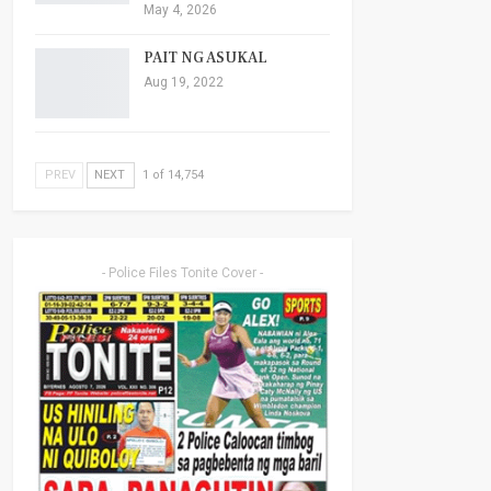
May 4, 2026
PAIT NG ASUKAL
Aug 19, 2022
PREV
NEXT
1 of 14,754
- Police Files Tonite Cover -