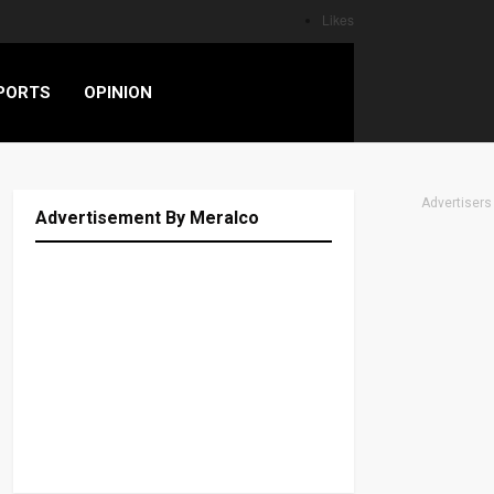
Likes
PORTS
OPINION
Advertisers
Advertisement By Meralco