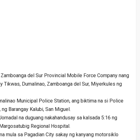
 Zamboanga del Sur Provincial Mobile Force Company nang
gay Tikwas, Dumalinao, Zamboanga del Sur, Miyerkules ng
Dumalinao Municipal Police Station, ang biktima na si Police
 ng Barangay Kalubi, San Miguel.
ornadal na duguang nakahandusay sa kalsada 5:16 ng
a Margosatubig Regional Hospital.
ma mula sa Pagadian City sakay ng kanyang motorsiklo