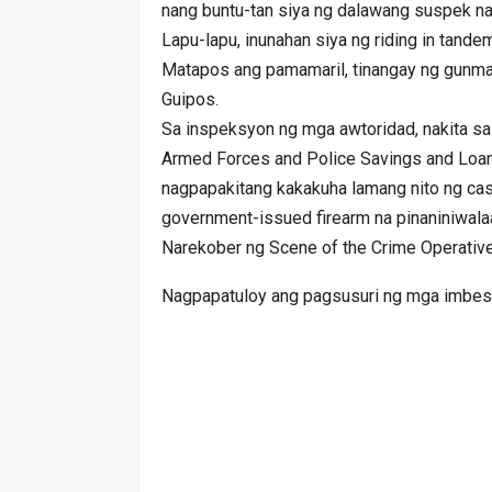
nang buntu-tan siya ng dalawang suspek n
Lapu-lapu, inunahan siya ng riding in tandem
Matapos ang pamamaril, tinangay ng gunma
Guipos.
Sa inspeksyon ng mga awtoridad, nakita sa
Armed Forces and Police Savings and Loan
nagpapakitang kakakuha lamang nito ng cas
government-issued firearm na pinaniniwalaa
Narekober ng Scene of the Crime Operative
Nagpapatuloy ang pagsusuri ng mga imbest