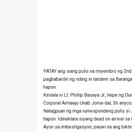
PATAY ang isang pulis na miyembro ng 2nd
pagbabarilin ng riding in tandem sa Baran
hapon.
Kinilala ni Lt. Phillip Basaya Jr., hepe ng 
Corporal Armaejo Unab Jorna-dal, 36 anyos,
Natagpuan ng mga rumespondeng pulis si J
hapon. Idineklara siyang dead on arrival s
Ayon sa imbestigasyon, pauwi na ang bikti