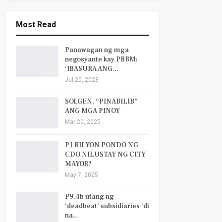
Most Read
Panawagan ng mga
negosyante kay PBBM:
‘IBASURA ANG…
Jul 20, 2023
SOLGEN, “PINABILIB”
ANG MGA PINOY
Mar 20, 2025
P1 BILYON PONDO NG
CDO NILUSTAY NG CITY
MAYOR?
May 7, 2025
P9.4b utang ng
‘deadbeat’ subsidiaries ‘di
na…