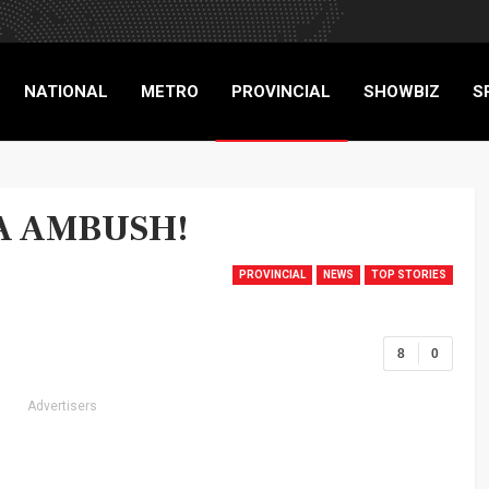
NATIONAL
METRO
PROVINCIAL
SHOWBIZ
S
RIGADE
A AMBUSH!
PROVINCIAL
NEWS
TOP STORIES
8
0
Advertisers