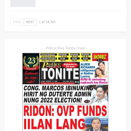
PREV
NEXT
1 of 14,765
- Police Files Tonite Cover -