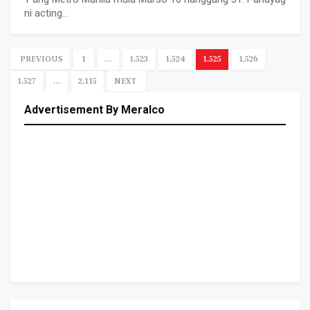
ni acting…
PREVIOUS
1
…
1,523
1,524
1,525
1,526
1,527
…
2,115
NEXT
Advertisement By Meralco