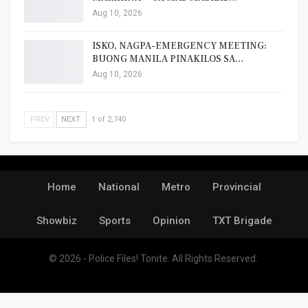
Aug 10, 2026
ISKO, NAGPA-EMERGENCY MEETING:
BUONG MANILA PINAKILOS SA…
Aug 10, 2026
PREV
NEXT
1 of 2,740
Home
National
Metro
Provincial
Showbiz
Sports
Opinion
TXT Brigade
© 2026 - Police Files! Tonite. All Rights Reserved.