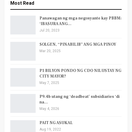
Most Read
Panawagan ng mga negosyante kay PBBM:
‘IBASURA ANG…
Jul 20, 2023
SOLGEN, “PINABILIB” ANG MGA PINOY
Mar 20, 2025
P1 BILYON PONDO NG CDO NILUSTAY NG
CITY MAYOR?
May 7, 2025
P9.4b utang ng ‘deadbeat’ subsidiaries ‘di
na…
May 4, 2026
PAIT NG ASUKAL
Aug 19, 2022