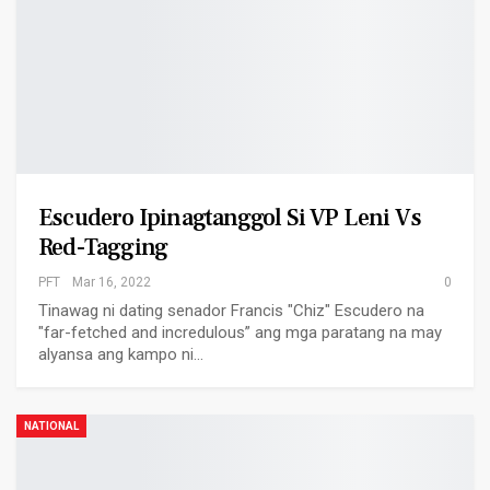
Escudero Ipinagtanggol Si VP Leni Vs
Red-Tagging
PFT
Mar 16, 2022
0
Tinawag ni dating senador Francis "Chiz" Escudero na
"far-fetched and incredulous” ang mga paratang na may
alyansa ang kampo ni…
NATIONAL