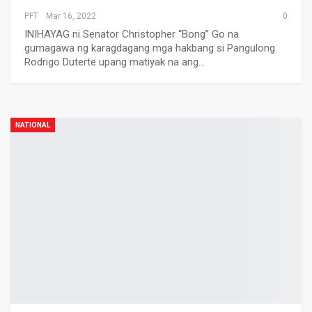
PFT
Mar 16, 2022
0
INIHAYAG ni Senator Christopher “Bong” Go na
gumagawa ng karagdagang mga hakbang si Pangulong
Rodrigo Duterte upang matiyak na ang…
NATIONAL