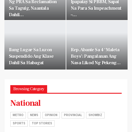
Ng PRA Sa Reclamation
Ipapatay Si PBBM, Sapat
Sa Taguig, Naantala
Na Para Sa Impeachment
Dahil…
–…
Ilang Lugar Sa Luzon
Rep. Abante Sa 4 ‘Maleta
Suspendido Ang Klase
Boys’: Pangalanan Ang
Dahil Sa Habagat
Nasa Likod Ng Pekeng…
Browsing Category
National
METRO
NEWS
OPINION
PROVINCIAL
SHOWBIZ
SPORTS
TOP STORIES