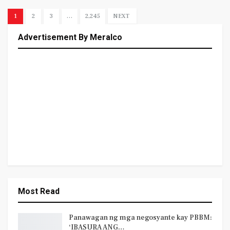
1
2
3
…
2,245
NEXT
Advertisement By Meralco
Most Read
Panawagan ng mga negosyante kay PBBM:
‘IBASURA ANG…