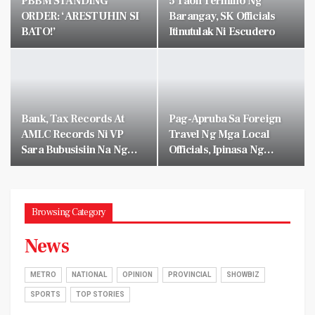
PBBM STANDING
5 Taon Termino Ng
ORDER: ‘ARESTUHIN SI
Barangay, SK Officials
BATO!’
Itinutulak Ni Escudero
Bank, Tax Records At
Pag-Apruba Sa Foreign
AMLC Records Ni VP
Travel Ng Mga Local
Sara Bubusisiin Na Ng…
Officials, Ipinasa Ng…
Browsing Category
News
METRO
NATIONAL
OPINION
PROVINCIAL
SHOWBIZ
SPORTS
TOP STORIES