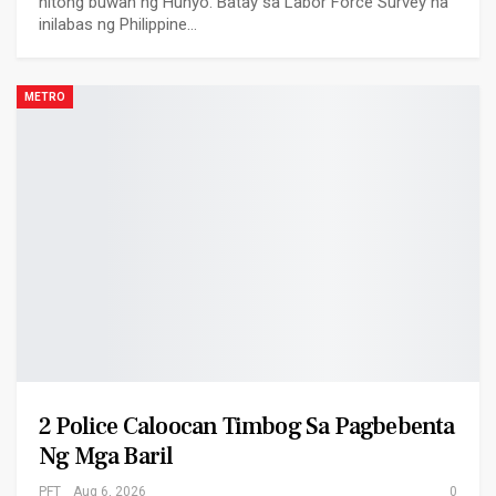
nitong buwan ng Hunyo. Batay sa Labor Force Survey na
inilabas ng Philippine…
METRO
2 Police Caloocan Timbog Sa Pagbebenta
Ng Mga Baril
PFT
Aug 6, 2026
0