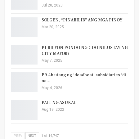
Jul 20, 2023
SOLGEN, “PINABILIB” ANG MGA PINOY
Mar 20, 2025
P1 BILYON PONDO NG CDO NILUSTAY NG
CITY MAYOR?
May 7, 2025
P9.4b utang ng ‘deadbeat’ subsidiaries ‘di
na…
May 4, 2026
PAIT NG ASUKAL
Aug 19, 2022
PREV
NEXT
1 of 14,747