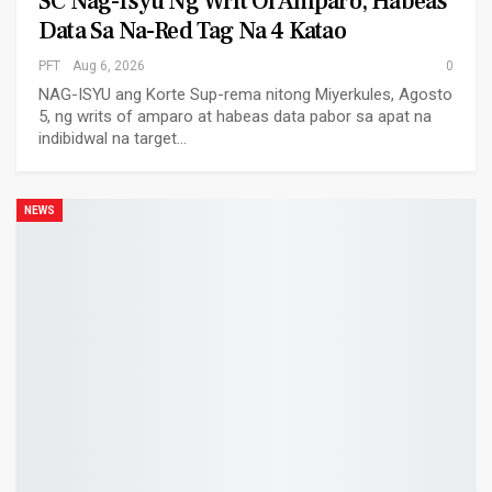
SC Nag-Isyu Ng Writ Of Amparo, Habeas
Data Sa Na-Red Tag Na 4 Katao
PFT
Aug 6, 2026
0
NAG-ISYU ang Korte Sup-rema nitong Miyerkules, Agosto
5, ng writs of amparo at habeas data pabor sa apat na
indibidwal na target…
NEWS