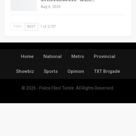
Aug 6, 2026
PREV
NEXT
1 of 2,737
Home
National
Metro
Provincial
Showbiz
Sports
Opinion
TXT Brigade
© 2026 - Police Files! Tonite. All Rights Reserved.