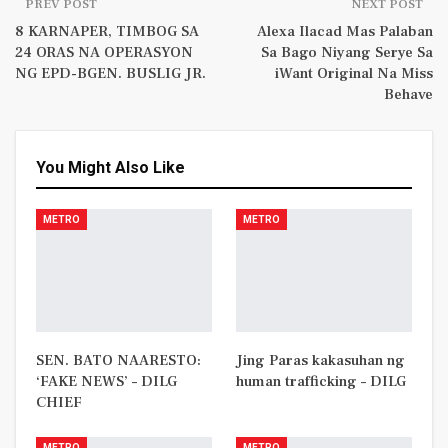
PREV POST
NEXT POST
8 KARNAPER, TIMBOG SA
Alexa Ilacad Mas Palaban
24 ORAS NA OPERASYON
Sa Bago Niyang Serye Sa
NG EPD-BGEN. BUSLIG JR.
iWant Original Na Miss
Behave
You Might Also Like
METRO
METRO
SEN. BATO NAARESTO:
Jing Paras kakasuhan ng
‘FAKE NEWS’ – DILG
human trafficking – DILG
CHIEF
METRO
METRO