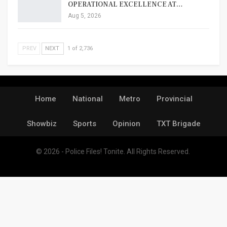
OPERATIONAL EXCELLENCE AT…
Aug 5, 2026
PREV
NEXT
1 of 2,736
Home
National
Metro
Provincial
Showbiz
Sports
Opinion
TXT Brigade
© 2026 - Police Files! Tonite. All Rights Reserved.