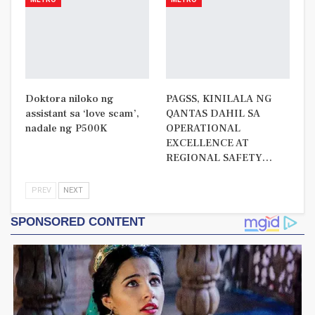
Doktora niloko ng
PAGSS, KINILALA NG
assistant sa ‘love scam’,
QANTAS DAHIL SA
nadale ng P500K
OPERATIONAL
EXCELLENCE AT
REGIONAL SAFETY…
PREV
NEXT