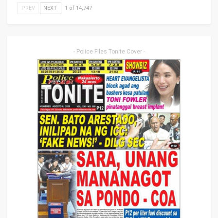
PREV
NEXT
1 of 14,747
- Police Files Tonite Cover -