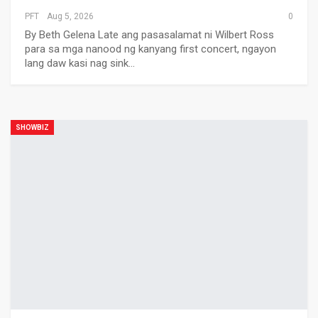
PFT
Aug 5, 2026
0
By Beth Gelena Late ang pasasalamat ni Wilbert Ross
para sa mga nanood ng kanyang first concert, ngayon
lang daw kasi nag sink…
SHOWBIZ