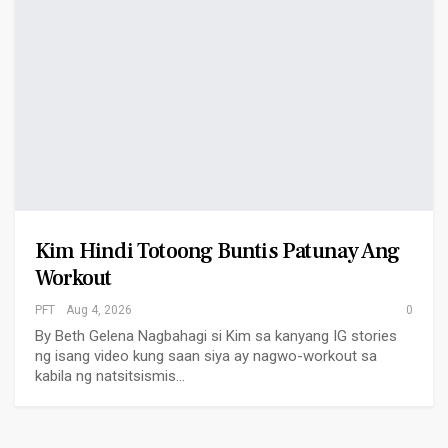
Kim Hindi Totoong Buntis Patunay Ang
Workout
PFT
Aug 4, 2026
0
By Beth Gelena Nagbahagi si Kim sa kanyang IG stories
ng isang video kung saan siya ay nagwo-workout sa
kabila ng natsitsismis…