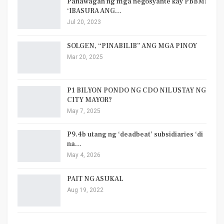
Panawagan ng mga negosyante kay PBBM:
‘IBASURA ANG…
Jul 20, 2023
SOLGEN, “PINABILIB” ANG MGA PINOY
Mar 20, 2025
P1 BILYON PONDO NG CDO NILUSTAY NG
CITY MAYOR?
May 7, 2025
P9.4b utang ng ‘deadbeat’ subsidiaries ‘di
na…
May 4, 2026
PAIT NG ASUKAL
Aug 19, 2022