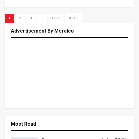
1
2
3
…
1,059
NEXT
Advertisement By Meralco
Most Read