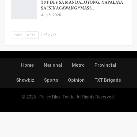
38 PDLs SA MANDALUYONG, NAPALAYA
SA ISINAGAWANG “MASS…
Aug 6, 2026
PREV
NEXT
1 of 2,737
Home
National
Metro
Provincial
Showbiz
Sports
Opinion
TXT Brigade
© 2026 - Police Files! Tonite. All Rights Reserved.