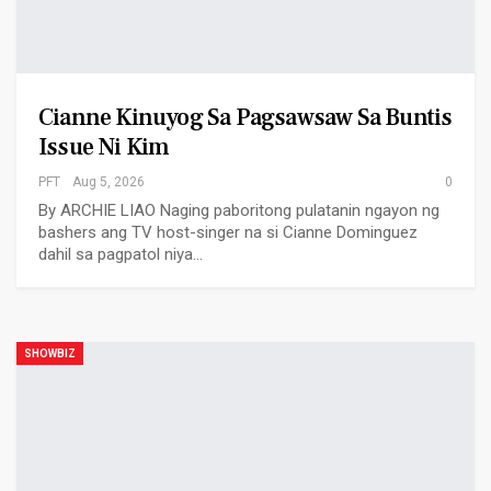
Cianne Kinuyog Sa Pagsawsaw Sa Buntis
Issue Ni Kim
PFT
Aug 5, 2026
0
By ARCHIE LIAO Naging paboritong pulatanin ngayon ng
bashers ang TV host-singer na si Cianne Dominguez
dahil sa pagpatol niya…
SHOWBIZ