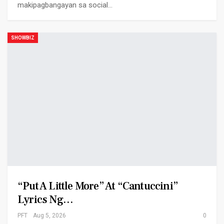
makipagbangayan sa social…
SHOWBIZ
“Put A Little More” At “Cantuccini”
Lyrics Ng…
PFT
Aug 5, 2026
0