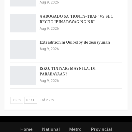
Aug 9, 2026
4 ABOGADO SA ‘HONEY-TRAP’ VS SEC.
RECTO IPINATAWAG NG NBI
Aug 9, 2026
Extradition ni Quiboloy dedesisyunan
Aug 9, 2026
ISKO, TINIYAK: MAYNILA, DI
PABABAYAAN!
Aug 9, 2026
PREV
NEXT
1 of 2,739
Home
National
Metro
Provincial