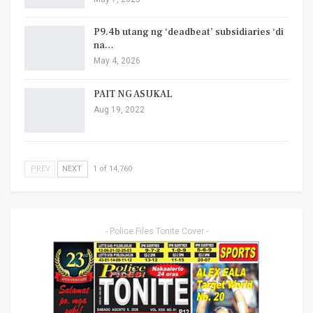
P9.4b utang ng ‘deadbeat’ subsidiaries ‘di
na…
May 4, 2026
PAIT NG ASUKAL
Aug 19, 2022
PREV
NEXT
1 of 14,760
- Police Files Tonite Cover -