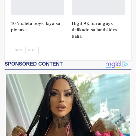
10 ‘maleta boys’ laya sa
Higit 9K barangays
piyansa
delikado sa landslides,
baha
PREV
NEXT