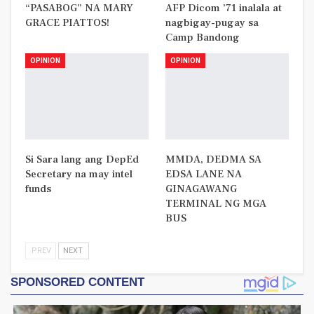
“PASABOG” NA MARY
AFP Dicom ’71 inalala at
GRACE PIATTOS!
nagbigay-pugay sa
Camp Bandong
OPINION
OPINION
Si Sara lang ang DepEd
MMDA, DEDMA SA
Secretary na may intel
EDSA LANE NA
funds
GINAGAWANG
TERMINAL NG MGA
BUS
PREV
NEXT