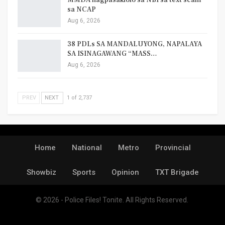
sa NCAP
Aug 6, 2026
38 PDLs SA MANDALUYONG, NAPALAYA
SA ISINAGAWANG “MASS…
Aug 6, 2026
PREV
NEXT
1 of 2,737
Home
National
Metro
Provincial
Showbiz
Sports
Opinion
TXT Brigade
© 2026 - Police Files! Tonite. All Rights Reserved.