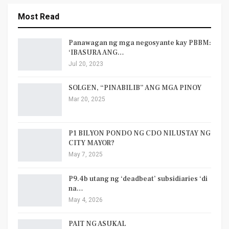
Most Read
Panawagan ng mga negosyante kay PBBM:
‘IBASURA ANG…
Jul 20, 2023
SOLGEN, “PINABILIB” ANG MGA PINOY
Mar 20, 2025
P1 BILYON PONDO NG CDO NILUSTAY NG
CITY MAYOR?
May 7, 2025
P9.4b utang ng ‘deadbeat’ subsidiaries ‘di
na…
May 4, 2026
PAIT NG ASUKAL