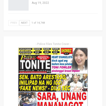
Aug 19, 2022
PREV
NEXT
1 of 14,748
- Police Files Tonite Cover -