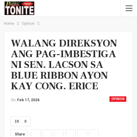
Home
Opinion
WALANG DIREKSYON
ANG PAG-IMBESTIGA
NI SEN. LACSON SA
BLUE RIBBON AYON
KAY CONG. ERICE
OPINION
On
Feb 17, 2026
19
0
Share