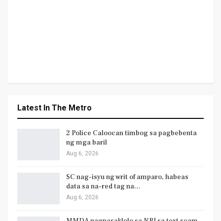
Latest In The Metro
2 Police Caloocan timbog sa pagbebenta
ng mga baril
Aug 6, 2026
SC nag-isyu ng writ of amparo, habeas
data sa na-red tag na…
Aug 6, 2026
MMDA nagpasaklolo sa NBI sa text scam