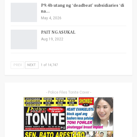
P9.4b utang ng ‘deadbeat’ subsidiaries ‘di
na…
May 4, 2026
PAIT NG ASUKAL
Aug 19, 2022
PREV
NEXT
1 of 14,747
- Police Files Tonite Cover -