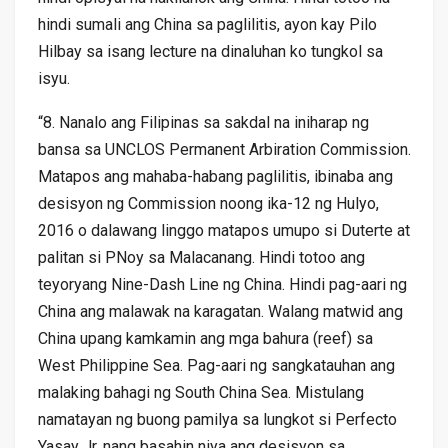
hindi sumali ang China sa paglilitis, ayon kay Pilo
Hilbay sa isang lecture na dinaluhan ko tungkol sa
isyu.
“8. Nanalo ang Filipinas sa sakdal na iniharap ng
bansa sa UNCLOS Permanent Arbiration Commission.
Matapos ang mahaba-habang paglilitis, ibinaba ang
desisyon ng Commission noong ika-12 ng Hulyo,
2016 o dalawang linggo matapos umupo si Duterte at
palitan si PNoy sa Malacanang. Hindi totoo ang
teyoryang Nine-Dash Line ng China. Hindi pag-aari ng
China ang malawak na karagatan. Walang matwid ang
China upang kamkamin ang mga bahura (reef) sa
West Philippine Sea. Pag-aari ng sangkatauhan ang
malaking bahagi ng South China Sea. Mistulang
namatayan ng buong pamilya sa lungkot si Perfecto
Yasay Jr. nang basahin niya ang desisyon sa