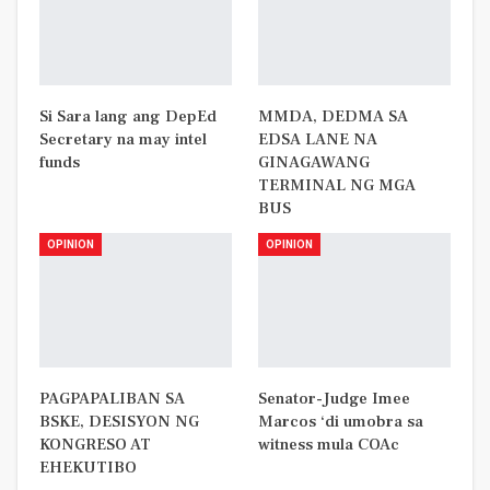
Si Sara lang ang DepEd
MMDA, DEDMA SA
Secretary na may intel
EDSA LANE NA
funds
GINAGAWANG
TERMINAL NG MGA
BUS
OPINION
OPINION
PAGPAPALIBAN SA
Senator-Judge Imee
BSKE, DESISYON NG
Marcos ‘di umobra sa
KONGRESO AT
witness mula COAc
EHEKUTIBO