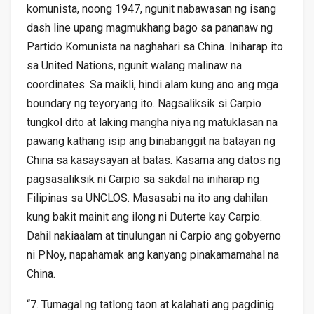
komunista, noong 1947, ngunit nabawasan ng isang
dash line upang magmukhang bago sa pananaw ng
Partido Komunista na naghahari sa China. Iniharap ito
sa United Nations, ngunit walang malinaw na
coordinates. Sa maikli, hindi alam kung ano ang mga
boundary ng teyoryang ito. Nagsaliksik si Carpio
tungkol dito at laking mangha niya ng matuklasan na
pawang kathang isip ang binabanggit na batayan ng
China sa kasaysayan at batas. Kasama ang datos ng
pagsasaliksik ni Carpio sa sakdal na iniharap ng
Filipinas sa UNCLOS. Masasabi na ito ang dahilan
kung bakit mainit ang ilong ni Duterte kay Carpio.
Dahil nakiaalam at tinulungan ni Carpio ang gobyerno
ni PNoy, napahamak ang kanyang pinakamamahal na
China.
“7. Tumagal ng tatlong taon at kalahati ang pagdinig