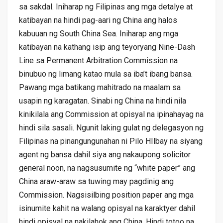
sa sakdal. Iniharap ng Filipinas ang mga detalye at
katibayan na hindi pag-aari ng China ang halos
kabuuan ng South China Sea. Iniharap ang mga
katibayan na kathang isip ang teyoryang Nine-Dash
Line sa Permanent Arbitration Commission na
binubuo ng limang katao mula sa iba’t ibang bansa.
Pawang mga batikang mahitrado na maalam sa
usapin ng karagatan. Sinabi ng China na hindi nila
kinikilala ang Commission at opisyal na ipinahayag na
hindi sila sasali. Ngunit laking gulat ng delegasyon ng
Filipinas na pinangungunahan ni Pilo HIlbay na siyang
agent ng bansa dahil siya ang nakaupong solicitor
general noon, na nagsusumite ng “white paper” ang
China araw-araw sa tuwing may pagdinig ang
Commission. Nagsisilbing position paper ang mga
isinumite kahit na walang opisyal na karaktyer dahil
hindi opisyal na nakilahok ang China. Hindi totoo na