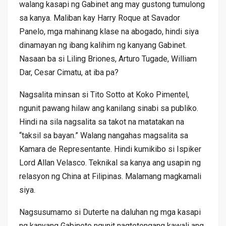
walang kasapi ng Gabinet ang may gustong tumulong
sa kanya. Maliban kay Harry Roque at Savador
Panelo, mga mahinang klase na abogado, hindi siya
dinamayan ng ibang kalihim ng kanyang Gabinet.
Nasaan ba si Liling Briones, Arturo Tugade, William
Dar, Cesar Cimatu, at iba pa?
Nagsalita minsan si Tito Sotto at Koko Pimentel,
ngunit pawang hilaw ang kanilang sinabi sa publiko.
Hindi na sila nagsalita sa takot na matatakan na
“taksil sa bayan.” Walang nangahas magsalita sa
Kamara de Representante. Hindi kumikibo si Ispiker
Lord Allan Velasco. Teknikal sa kanya ang usapin ng
relasyon ng China at Filipinas. Malamang magkamali
siya.
Nagsusumamo si Duterte na daluhan ng mga kasapi
ng kanyang Gabinete ngunit nagtetengang kawali ang