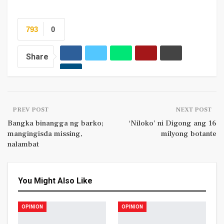
793
0
Share
PREV POST
NEXT POST
Bangka binangga ng barko;
‘Niloko’ ni Digong ang 16
mangingisda missing,
milyong botante
nalambat
You Might Also Like
OPINION
OPINION