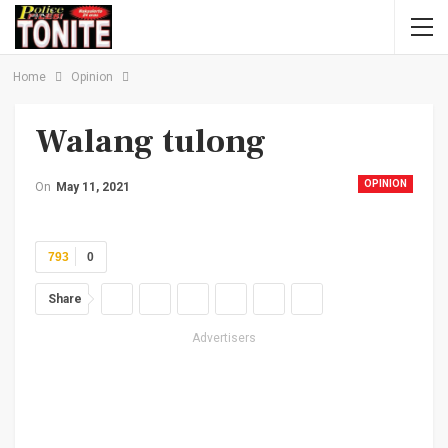
Home
Opinion
Walang tulong
OPINION
On
May 11, 2021
793
0
Share
Advertisers