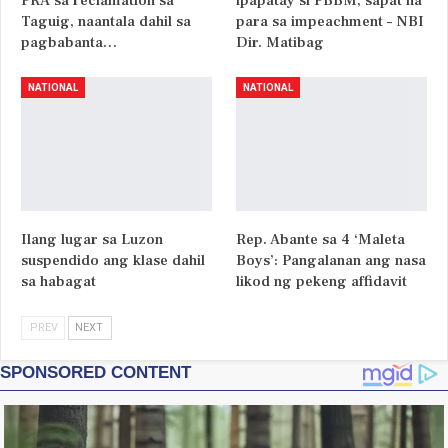
PRA sa reclamation sa
ipapatay si PBBM, sapat na
Taguig, naantala dahil sa
para sa impeachment – NBI
pagbabanta…
Dir. Matibag
NATIONAL
NATIONAL
Ilang lugar sa Luzon
Rep. Abante sa 4 ‘Maleta
suspendido ang klase dahil
Boys’: Pangalanan ang nasa
sa habagat
likod ng pekeng affidavit
PREV
NEXT