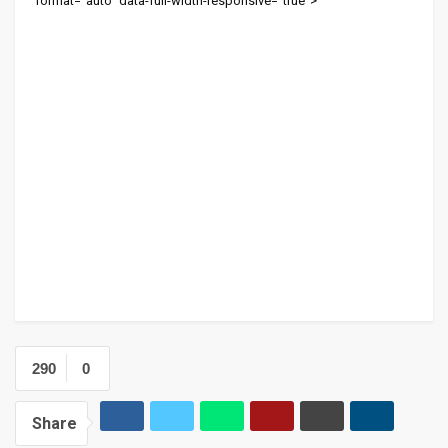
format="auto" data-full-width-responsive="true">
290
0
Share