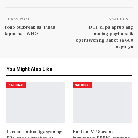
PREV POST
NEXT POST
Polio outbreak sa ‘Pinas
DTI ‘di pa aprub ang
tapos na – WHO
muling pagbabalik
operasyon ng aabot sa 600
negosyo
You Might Also Like
NATIONAL
NATIONAL
Lacson: Imbestigasyon ng
Banta ni VP Sara na