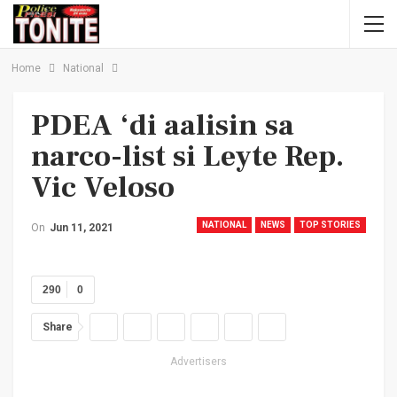
Home
National
PDEA ‘di aalisin sa
narco-list si Leyte Rep.
Vic Veloso
NATIONAL
NEWS
TOP STORIES
On
Jun 11, 2021
290
0
Share
Advertisers