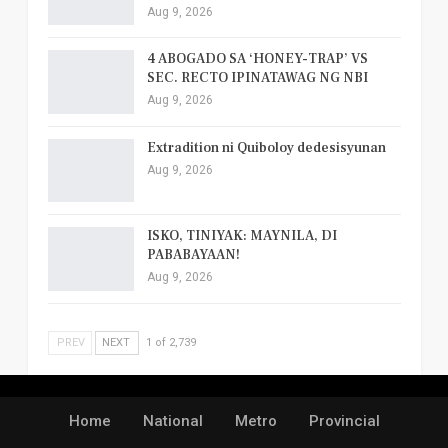
Aug 9, 2026
4 ABOGADO SA ‘HONEY-TRAP’ VS
SEC. RECTO IPINATAWAG NG NBI
Aug 9, 2026
Extradition ni Quiboloy dedesisyunan
Aug 9, 2026
ISKO, TINIYAK: MAYNILA, DI
PABABAYAAN!
Aug 9, 2026
PREV
NEXT
1 of 2,739
Home
National
Metro
Provincial