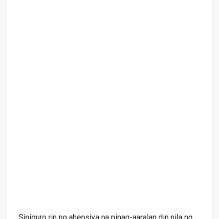
Siniguro rin ng ahensiya na pinag-aaralan din nila ng