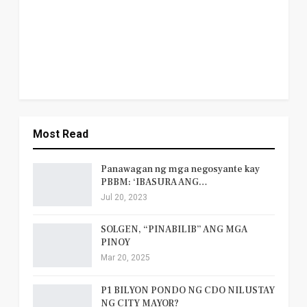
Most Read
Panawagan ng mga negosyante kay
PBBM: ‘IBASURA ANG…
Jul 20, 2023
SOLGEN, “PINABILIB” ANG MGA
PINOY
Mar 20, 2025
P1 BILYON PONDO NG CDO NILUSTAY
NG CITY MAYOR?