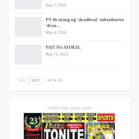
May 7, 2025
P9.4b utang ng ‘deadbeat’ subsidiaries
‘di na…
May 4, 2026
PAIT NG ASUKAL
Aug 19, 2022
PREV
NEXT
1 of 14,761
- Police Files Tonite Cover -