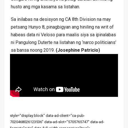
husto ang mga kasama sa listahan.
Sa inilabas na desisyon ng CA 8th Division na may
petsang Hunyo 8, pinagbigyan ang hiniling na writ of
habeas data ni Veloso para maalis siya sa ipinalabas
ni Pangulong Duterte na listahan ng ‘narco politicians’
sa bansa noong 2019.
(Josephine Patricio)
style="display:block" data-ad-client="ca-pub-
7020468026123536" data-ad-slot="5705765747" data-ad-