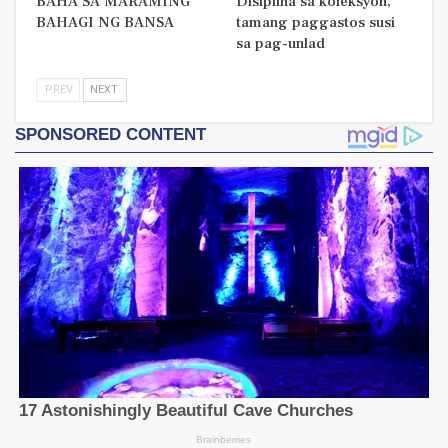
BAHA SA MARAMING
Disiplina sa koleksyon,
BAHAGI NG BANSA
tamang paggastos susi
sa pag-unlad
PREV
NEXT