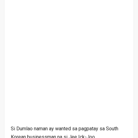
Si Dumlao naman ay wanted sa pagpatay sa South
Korean businessman na si Jee Ick-Joo.