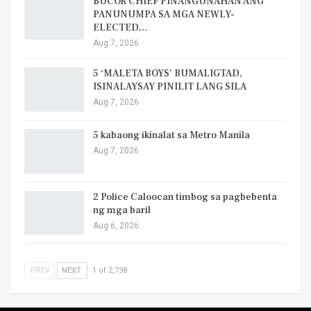
BUCOR CHIEF PINANGUNAHAN ANG
PANUNUMPA SA MGA NEWLY-
ELECTED…
Aug 7, 2026
5 ‘MALETA BOYS’ BUMALIGTAD,
ISINALAYSAY PINILIT LANG SILA
Aug 7, 2026
5 kabaong ikinalat sa Metro Manila
Aug 7, 2026
2 Police Caloocan timbog sa pagbebenta
ng mga baril
Aug 6, 2026
PREV
NEXT
1 of 2,738