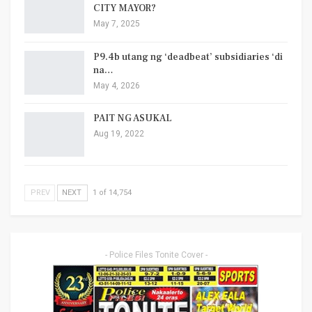
CITY MAYOR?
May 7, 2025
P9.4b utang ng ‘deadbeat’ subsidiaries ‘di
na…
May 4, 2026
PAIT NG ASUKAL
Aug 19, 2022
PREV
NEXT
1 of 14,754
- Police Files Tonite Cover -