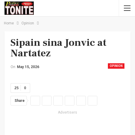
Home
Opinion
Sipain sina Jonvic at
Nartatez
OPINION
On
May 15, 2026
25
0
Share
Advertisers