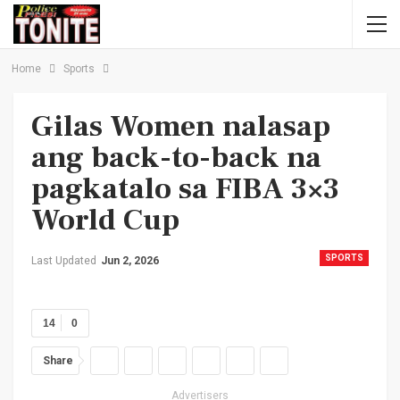
Home
Sports
Gilas Women nalasap
ang back-to-back na
pagkatalo sa FIBA 3×3
World Cup
SPORTS
Last Updated
Jun 2, 2026
14
0
Share
Advertisers