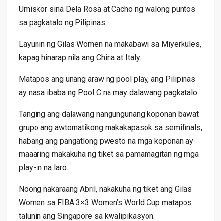
Umiskor sina Dela Rosa at Cacho ng walong puntos
sa pagkatalo ng Pilipinas.
Layunin ng Gilas Women na makabawi sa Miyerkules,
kapag hinarap nila ang China at Italy.
Matapos ang unang araw ng pool play, ang Pilipinas
ay nasa ibaba ng Pool C na may dalawang pagkatalo.
Tanging ang dalawang nangungunang koponan bawat
grupo ang awtomatikong makakapasok sa semifinals,
habang ang pangatlong pwesto na mga koponan ay
maaaring makakuha ng tiket sa pamamagitan ng mga
play-in na laro.
Noong nakaraang Abril, nakakuha ng tiket ang Gilas
Women sa FIBA 3×3 Women’s World Cup matapos
talunin ang Singapore sa kwalipikasyon.