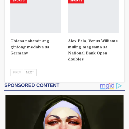
SPORTS
SPORTS
Obiena nakamit ang
Alex Eala, Venus Williams
gintong medalya sa
muling magsama sa
Germany
National Bank Open
doubles
PREV
NEXT