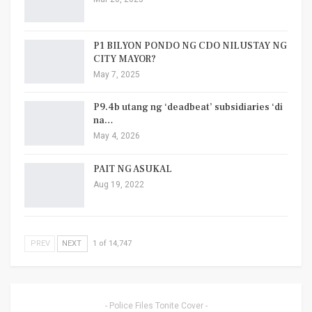
P1 BILYON PONDO NG CDO NILUSTAY NG
CITY MAYOR?
May 7, 2025
P9.4b utang ng ‘deadbeat’ subsidiaries ‘di
na…
May 4, 2026
PAIT NG ASUKAL
Aug 19, 2022
PREV
NEXT
1 of 14,747
- Police Files Tonite Cover -