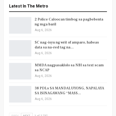
Latest In The Metro
2 Police Caloocan timbog sa pagbebenta
ng mga baril
Aug 6, 2026
SC nag-isyu ng writ of amparo, habeas
data sa na-red tag na…
Aug 6, 2026
MMDA nagpasaklolo sa NBI sa text scam
sa NCAP
Aug 6, 2026
38 PDLs SA MANDALUYONG, NAPALAYA
SA ISINAGAWANG “MASS…
Aug 6, 2026
PREV
NEXT
1 of 2,737