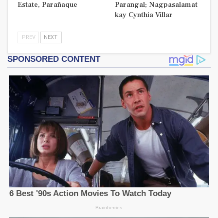
Estate, Parañaque
Parangal; Nagpasalamat
kay Cynthia Villar
PREV
NEXT