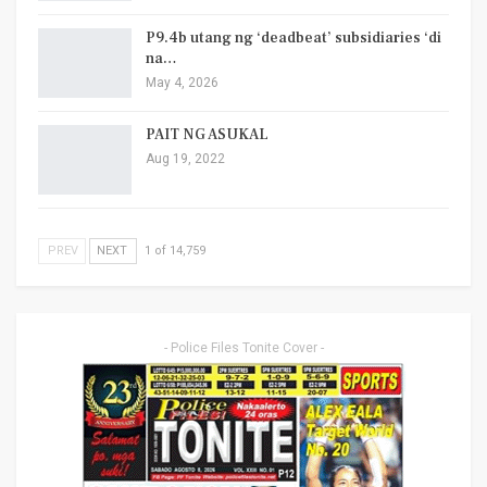
P9.4b utang ng ‘deadbeat’ subsidiaries ‘di
na…
May 4, 2026
PAIT NG ASUKAL
Aug 19, 2022
PREV
NEXT
1 of 14,759
- Police Files Tonite Cover -