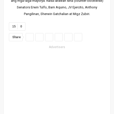
ang mga taga-mayorya. Nasa larawan sina (counter-clockwise)
Senators Erwin Tulfo, Bam Aquino, JV Ejercito, Anthony
Pangilinan, Sherwin Gatchalian at Migz Zubiri.
15
0
Share
Advertisers