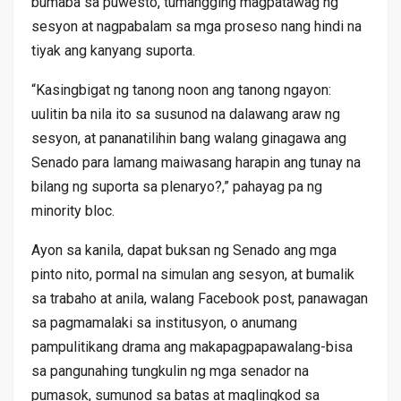
bumaba sa puwesto, tumangging magpatawag ng
sesyon at nagpabalam sa mga proseso nang hindi na
tiyak ang kanyang suporta.
“Kasingbigat ng tanong noon ang tanong ngayon:
uulitin ba nila ito sa susunod na dalawang araw ng
sesyon, at pananatilihin bang walang ginagawa ang
Senado para lamang maiwasang harapin ang tunay na
bilang ng suporta sa plenaryo?,” pahayag pa ng
minority bloc.
Ayon sa kanila, dapat buksan ng Senado ang mga
pinto nito, pormal na simulan ang sesyon, at bumalik
sa trabaho at anila, walang Facebook post, panawagan
sa pagmamalaki sa institusyon, o anumang
pampulitikang drama ang makapagpapawalang-bisa
sa pangunahing tungkulin ng mga senador na
pumasok, sumunod sa batas at maglingkod sa