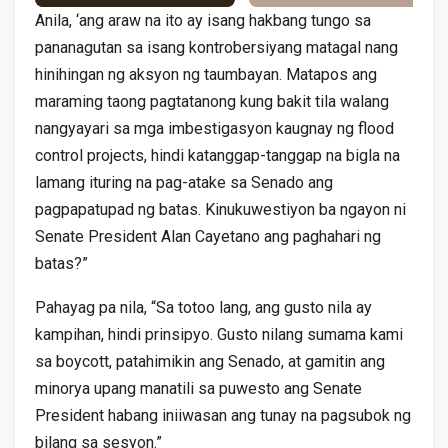
Anila, ‘ang araw na ito ay isang hakbang tungo sa
pananagutan sa isang kontrobersiyang matagal nang
hinihingan ng aksyon ng taumbayan. Matapos ang
maraming taong pagtatanong kung bakit tila walang
nangyayari sa mga imbestigasyon kaugnay ng flood
control projects, hindi katanggap-tanggap na bigla na
lamang ituring na pag-atake sa Senado ang
pagpapatupad ng batas. Kinukuwestiyon ba ngayon ni
Senate President Alan Cayetano ang paghahari ng
batas?”
Pahayag pa nila, “Sa totoo lang, ang gusto nila ay
kampihan, hindi prinsipyo. Gusto nilang sumama kami
sa boycott, patahimikin ang Senado, at gamitin ang
minorya upang manatili sa puwesto ang Senate
President habang iniiwasan ang tunay na pagsubok ng
bilang sa sesyon.”