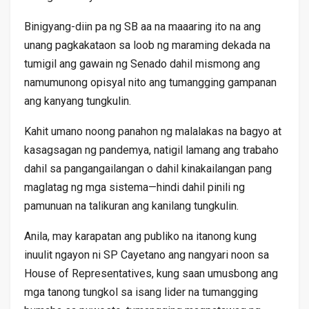
Binigyang-diin pa ng SB aa na maaaring ito na ang
unang pagkakataon sa loob ng maraming dekada na
tumigil ang gawain ng Senado dahil mismong ang
namumunong opisyal nito ang tumangging gampanan
ang kanyang tungkulin.
Kahit umano noong panahon ng malalakas na bagyo at
kasagsagan ng pandemya, natigil lamang ang trabaho
dahil sa pangangailangan o dahil kinakailangan pang
maglatag ng mga sistema—hindi dahil pinili ng
pamunuan na talikuran ang kanilang tungkulin.
Anila, may karapatan ang publiko na itanong kung
inuulit ngayon ni SP Cayetano ang nangyari noon sa
House of Representatives, kung saan umusbong ang
mga tanong tungkol sa isang lider na tumangging