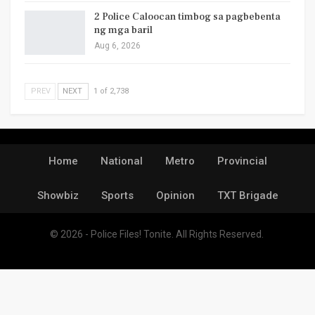
2 Police Caloocan timbog sa pagbebenta
ng mga baril
Aug 6, 2026
PREV
NEXT
1 of 2,738
Home
National
Metro
Provincial
Showbiz
Sports
Opinion
TXT Brigade
© 2026 - Police Files! Tonite. All Rights Reserved.