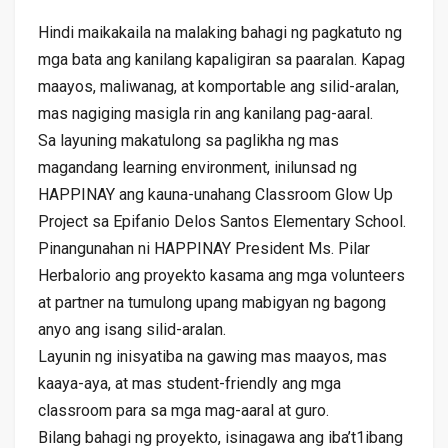
Hindi maikakaila na malaking bahagi ng pagkatuto ng
mga bata ang kanilang kapaligiran sa paaralan. Kapag
maayos, maliwanag, at komportable ang silid-aralan,
mas nagiging masigla rin ang kanilang pag-aaral.
Sa layuning makatulong sa paglikha ng mas
magandang learning environment, inilunsad ng
HAPPINAY ang kauna-unahang Classroom Glow Up
Project sa Epifanio Delos Santos Elementary School.
Pinangunahan ni HAPPINAY President Ms. Pilar
Herbalorio ang proyekto kasama ang mga volunteers
at partner na tumulong upang mabigyan ng bagong
anyo ang isang silid-aralan.
Layunin ng inisyatiba na gawing mas maayos, mas
kaaya-aya, at mas student-friendly ang mga
classroom para sa mga mag-aaral at guro.
Bilang bahagi ng proyekto, isinagawa ang iba’t1ibang