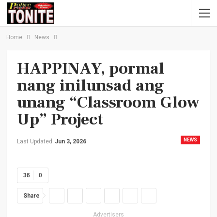
Home
News
HAPPINAY, pormal
nang inilunsad ang
unang “Classroom Glow
Up” Project
NEWS
Last Updated
Jun 3, 2026
36
0
Share
Advertisers