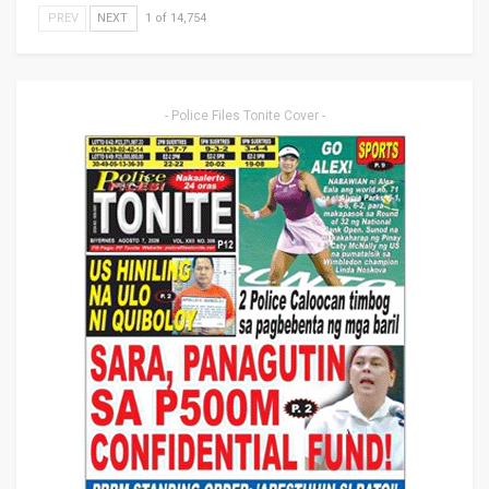
PREV
NEXT
1 of 14,754
- Police Files Tonite Cover -