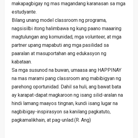
makapagbigay ng mas magandang karanasan sa mga
estudyante.
Bilang unang model classroom ng programa,
nagsisilbi itong halimbawa ng kung paano maaaring
magtulungan ang komunidad, mga volunteer, at mga
partner upang mapabuti ang mga pasilidad sa
paaralan at masuportahan ang edukasyon ng
kabataan.
Sa mga susunod na buwan, umaasa ang HAPPINAY
na mas marami pang classroom ang mabibigyan ng
parehong oportunidad. Dahil sa huli, ang bawat bata
ay karapat-dapat magkaroon ng isang silid-aralan na
hindi lamang maayos tingnan, kundi isang lugar na
nagbibigay-inspirasyon sa kanilang pagkatuto,
pagkamalikhain, at pag-unlad.(R. Ang)