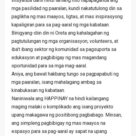
inisyatiba dahil hindi lamang nito napapaganda ang
mga pasilidad ng paaralan, kundi nakatutulong din sa
paglikha ng mas maayos, ligtas, at mas inspirasyong
kapaligiran para sa pag-aaral ng mga kabataan.
Binigyang-diin din ni Oreta ang kahalagahan ng
pagtutulungan ng mga organisasyon, volunteers, at
iba’t ibang sektor ng komunidad sa pagsuporta sa
edukasyon at pagbibigay ng mas magandang
oportunidad para sa mga mag-aaral.
Aniya, ang bawat hakbang tungo sa pagpapabuti ng
mga paaralan, isang mahalagang ambag sa
kinabukasan ng kabataan.
Naniniwala ang HAPPINAY na hindi kailangang
maging malaki o komplikado ang isang proyekto
upang makagawa ng positibong pagbabago. Minsan,
ang simpleng pagbibigay ng mas maayos na
espasyo para sa pag-aaral ay sapat na upang