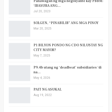
Panawagan ng mga negosyante kay PBBM:
‘IBASURA ANG…
Jul 20, 2023
SOLGEN, “PINABILIB” ANG MGA PINOY
Mar 20, 2025
P1 BILYON PONDO NG CDO NILUSTAY NG
CITY MAYOR?
May 7, 2025
P9.4b utang ng ‘deadbeat’ subsidiaries ‘di
na…
May 4, 2026
PAIT NG ASUKAL
Aug 19, 2022