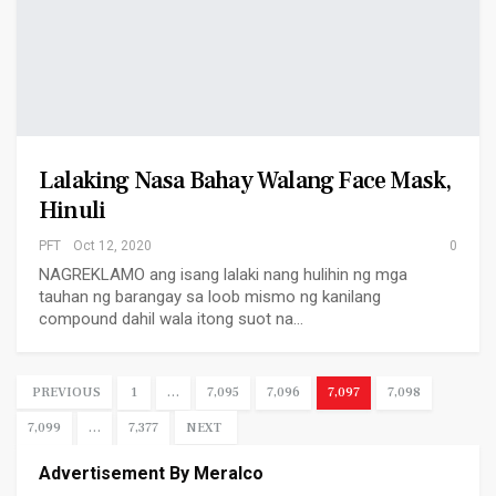
Lalaking Nasa Bahay Walang Face Mask,
Hinuli
PFT
Oct 12, 2020
0
NAGREKLAMO ang isang lalaki nang hulihin ng mga
tauhan ng barangay sa loob mismo ng kanilang
compound dahil wala itong suot na…
PREVIOUS
1
…
7,095
7,096
7,097
7,098
7,099
…
7,377
NEXT
Advertisement By Meralco