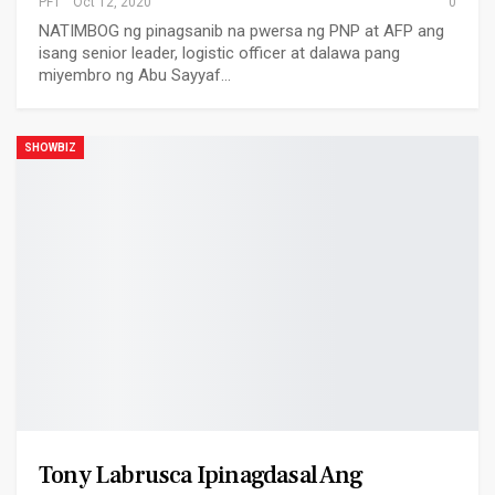
PFT
Oct 12, 2020
0
NATIMBOG ng pinagsanib na pwersa ng PNP at AFP ang
isang senior leader, logistic officer at dalawa pang
miyembro ng Abu Sayyaf…
SHOWBIZ
Tony Labrusca Ipinagdasal Ang