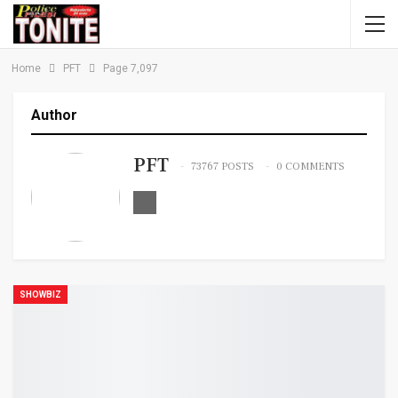
Home
PFT
Page 7,097
Author
PFT
73767 POSTS
0 COMMENTS
SHOWBIZ