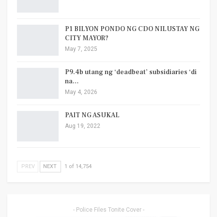
P1 BILYON PONDO NG CDO NILUSTAY NG
CITY MAYOR?
May 7, 2025
P9.4b utang ng ‘deadbeat’ subsidiaries ‘di
na…
May 4, 2026
PAIT NG ASUKAL
Aug 19, 2022
PREV
NEXT
1 of 14,754
- Police Files Tonite Cover -