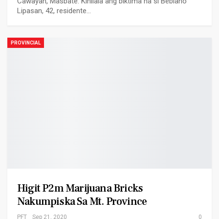
Cawayan, Masbate. Kinilala ang biktima na si Bebiano
Lipasan, 42, residente…
PROVINCIAL
Higit P2m Marijuana Bricks
Nakumpiska Sa Mt. Province
PFT
Sep 21, 2020
0