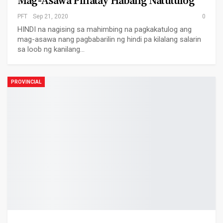
Mag-Asawa Pinatay Habang Natutulog
PFT
Sep 21, 2020
0
HINDI na nagising sa mahimbing na pagkakatulog ang
mag-asawa nang pagbabarilin ng hindi pa kilalang salarin
sa loob ng kanilang…
PROVINCIAL