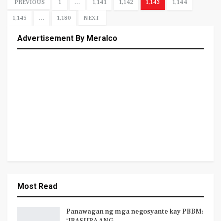
PREVIOUS
1
…
1,141
1,142
1,143
1,144
1,145
…
1,180
NEXT
Advertisement By Meralco
Most Read
Panawagan ng mga negosyante kay PBBM: