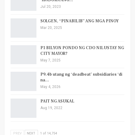
‘IBASURA ANG…
Jul 20, 2023
SOLGEN, “PINABILIB” ANG MGA PINOY
Mar 20, 2025
P1 BILYON PONDO NG CDO NILUSTAY NG
CITY MAYOR?
May 7, 2025
P9.4b utang ng ‘deadbeat’ subsidiaries ‘di
na…
May 4, 2026
PAIT NG ASUKAL
Aug 19, 2022
PREV
NEXT
1 of 14,754