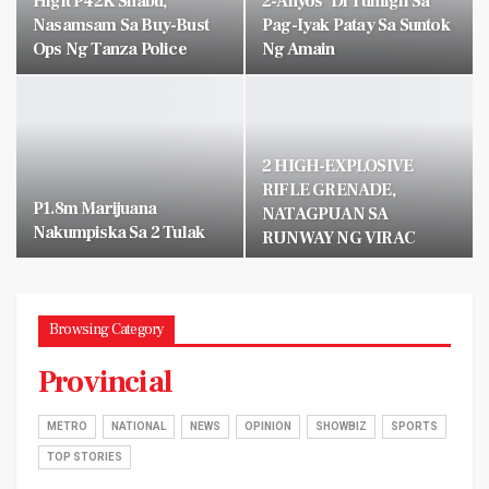
Higit P42K Shabu,
2-Anyos ‘di Tumigil Sa
Nasamsam Sa Buy-Bust
Pag-Iyak Patay Sa Suntok
Ops Ng Tanza Police
Ng Amain
2 HIGH-EXPLOSIVE
RIFLE GRENADE,
P1.8m Marijuana
NATAGPUAN SA
Nakumpiska Sa 2 Tulak
RUNWAY NG VIRAC
AIRPORT
Browsing Category
Provincial
METRO
NATIONAL
NEWS
OPINION
SHOWBIZ
SPORTS
TOP STORIES