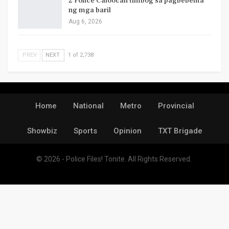
2 Police Caloocan timbog sa pagbebenta
ng mga baril
Aug 6, 2026
PREV
NEXT
1 of 2,738
Home
National
Metro
Provincial
Showbiz
Sports
Opinion
TXT Brigade
© 2026 - Police Files! Tonite. All Rights Reserved.