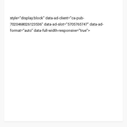
style="display:block" data-ad-client="ca-pub-
7020468026123536" data-ad-slot="5705765747" data-ad-
format="auto" data-full-width-responsive="true">