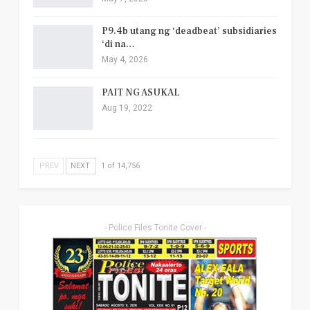
P9.4b utang ng ‘deadbeat’ subsidiaries
‘di na…
May 4, 2026
PAIT NG ASUKAL
Aug 19, 2022
PREV
NEXT
1 of 14,756
- Police Files Tonite Cover -