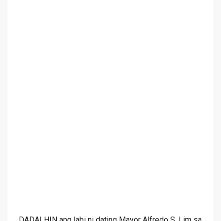
DADALHIN ang labi ni dating Mayor Alfredo S. Lim sa