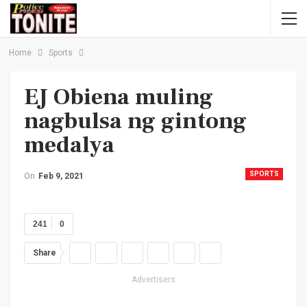
Home
Sports
EJ Obiena muling
nagbulsa ng gintong
medalya
SPORTS
On
Feb 9, 2021
241
0
Share
Advertisers