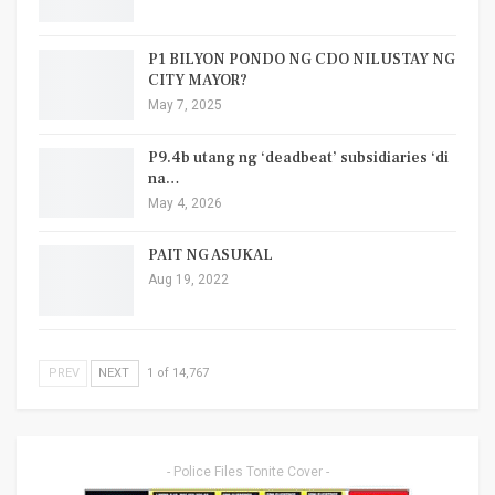
P1 BILYON PONDO NG CDO NILUSTAY NG
CITY MAYOR?
May 7, 2025
P9.4b utang ng ‘deadbeat’ subsidiaries ‘di
na…
May 4, 2026
PAIT NG ASUKAL
Aug 19, 2022
PREV
NEXT
1 of 14,767
- Police Files Tonite Cover -