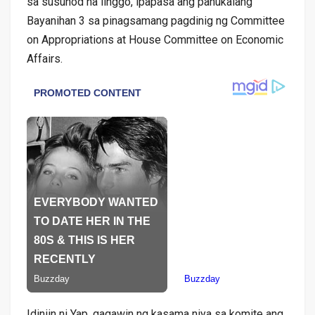
sa susunod na linggo, ipapasa ang panukalang
Bayanihan 3 sa pinagsamang pagdinig ng Committee
on Appropriations at House Committee on Economic
Affairs.
Idiniin ni Yap, gagawin ng kasama niya sa komite ang