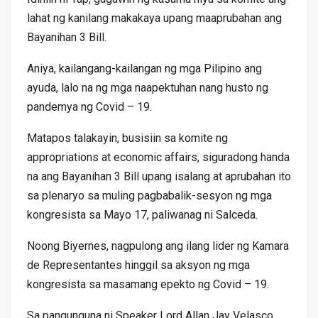
lahat ng kanilang makakaya upang maaprubahan ang
Bayanihan 3 Bill.
Aniya, kailangang-kailangan ng mga Pilipino ang
ayuda, lalo na ng mga naapektuhan nang husto ng
pandemya ng Covid – 19.
Matapos talakayin, busisiin sa komite ng
appropriations at economic affairs, siguradong handa
na ang Bayanihan 3 Bill upang isalang at aprubahan ito
sa plenaryo sa muling pagbabalik-sesyon ng mga
kongresista sa Mayo 17, paliwanag ni Salceda.
Noong Biyernes, nagpulong ang ilang lider ng Kamara
de Representantes hinggil sa aksyon ng mga
kongresista sa masamang epekto ng Covid – 19.
Sa pangunguna ni Speaker Lord Allan Jay Velasco,