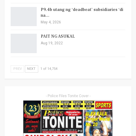
P9.4b utang ng ‘deadbeat’ subsidiaries ‘di
na…
May 4, 2026
PAIT NG ASUKAL
Aug 19, 2022
PREV
NEXT
1 of 14,754
- Police Files Tonite Cover -