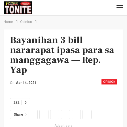
Home
Opinion
Bayanihan 3 bill
nararapat ipasa para sa
manggagawa — Rep.
Yap
OPINION
On
Apr 14, 2021
282
0
Share
Advertisers