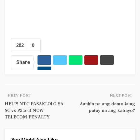
282
0
Share
PREV POST
NEXT POST
HELP! NTC PASAKLOLO SA
Aanhin pa ang damo kung
SC vs P2.5-B NOW
patay na ang kabayo?
TELECOM PENALTY
You Might Also Like