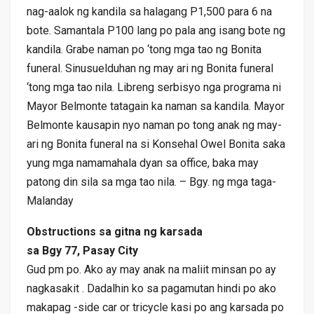
nag-aalok ng kandila sa halagang P1,500 para 6 na
bote. Samantala P100 lang po pala ang isang bote ng
kandila. Grabe naman po ‘tong mga tao ng Bonita
funeral. Sinusuelduhan ng may ari ng Bonita funeral
‘tong mga tao nila. Libreng serbisyo nga programa ni
Mayor Belmonte tatagain ka naman sa kandila. Mayor
Belmonte kausapin nyo naman po tong anak ng may-
ari ng Bonita funeral na si Konsehal Owel Bonita saka
yung mga namamahala dyan sa office, baka may
patong din sila sa mga tao nila. – Bgy. ng mga taga-
Malanday
Obstructions sa gitna ng karsada
sa Bgy 77, Pasay City
Gud pm po. Ako ay may anak na maliit minsan po ay
nagkasakit . Dadalhin ko sa pagamutan hindi po ako
makapag -side car or tricycle kasi po ang karsada po