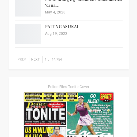
‘di na…
May 4, 2026
PAIT NG ASUKAL
Aug 19, 2022
PREV
NEXT
1 of 14,754
- Police Files Tonite Cover -