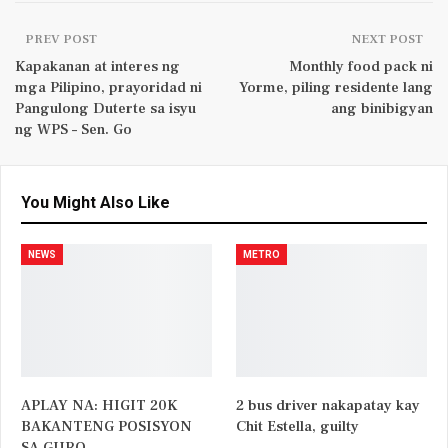
PREV POST
NEXT POST
Kapakanan at interes ng
Monthly food pack ni
mga Pilipino, prayoridad ni
Yorme, piling residente lang
Pangulong Duterte sa isyu
ang binibigyan
ng WPS – Sen. Go
You Might Also Like
NEWS
METRO
APLAY NA: HIGIT 20K
2 bus driver nakapatay kay
BAKANTENG POSISYON
Chit Estella, guilty
SA GURO