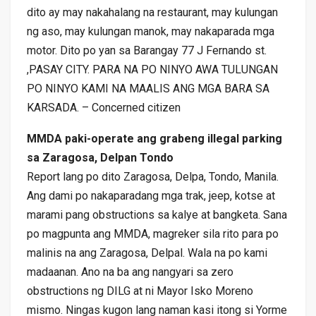
dito ay may nakahalang na restaurant, may kulungan
ng aso, may kulungan manok, may nakaparada mga
motor. Dito po yan sa Barangay 77 J Fernando st.
,PASAY CITY. PARA NA PO NINYO AWA TULUNGAN
PO NINYO KAMI NA MAALIS ANG MGA BARA SA
KARSADA. – Concerned citizen
MMDA paki-operate ang grabeng illegal parking
sa Zaragosa, Delpan Tondo
Report lang po dito Zaragosa, Delpa, Tondo, Manila.
Ang dami po nakaparadang mga trak, jeep, kotse at
marami pang obstructions sa kalye at bangketa. Sana
po magpunta ang MMDA, magreker sila rito para po
malinis na ang Zaragosa, Delpal. Wala na po kami
madaanan. Ano na ba ang nangyari sa zero
obstructions ng DILG at ni Mayor Isko Moreno
mismo. Ningas kugon lang naman kasi itong si Yorme