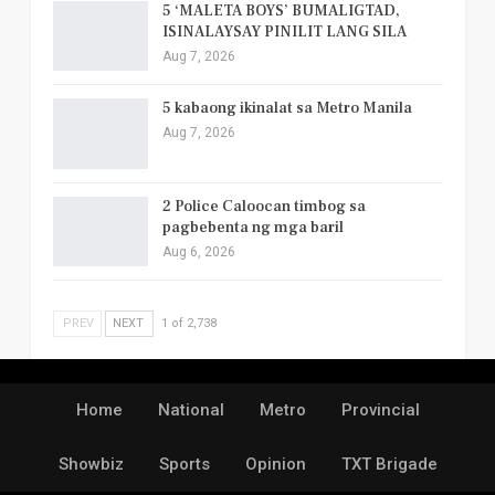
5 ‘MALETA BOYS’ BUMALIGTAD,
ISINALAYSAY PINILIT LANG SILA
Aug 7, 2026
5 kabaong ikinalat sa Metro Manila
Aug 7, 2026
2 Police Caloocan timbog sa
pagbebenta ng mga baril
Aug 6, 2026
PREV
NEXT
1 of 2,738
Home
National
Metro
Provincial
Showbiz
Sports
Opinion
TXT Brigade