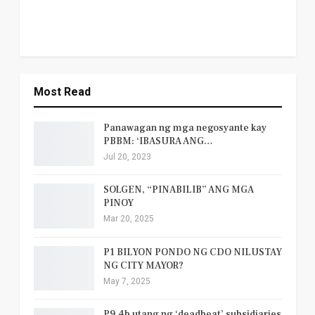
Most Read
Panawagan ng mga negosyante kay
PBBM: ‘IBASURA ANG…
Jul 20, 2023
SOLGEN, “PINABILIB” ANG MGA
PINOY
Mar 20, 2025
P1 BILYON PONDO NG CDO NILUSTAY
NG CITY MAYOR?
May 7, 2025
P9.4b utang ng ‘deadbeat’ subsidiaries