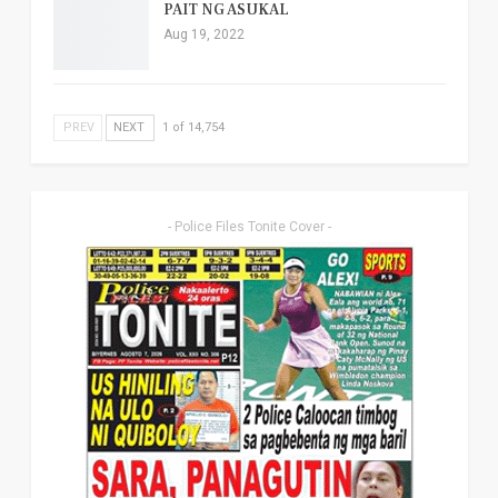
PAIT NG ASUKAL
Aug 19, 2022
PREV
NEXT
1 of 14,754
- Police Files Tonite Cover -