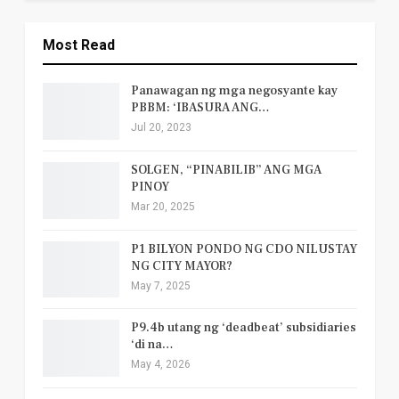
Most Read
Panawagan ng mga negosyante kay
PBBM: ‘IBASURA ANG…
Jul 20, 2023
SOLGEN, “PINABILIB” ANG MGA
PINOY
Mar 20, 2025
P1 BILYON PONDO NG CDO NILUSTAY
NG CITY MAYOR?
May 7, 2025
P9.4b utang ng ‘deadbeat’ subsidiaries
‘di na…
May 4, 2026