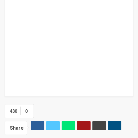
430
0
Share