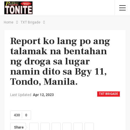
Home
TXT Brigade
Report ko lang po ang
talamak na bentahan
ng droga sa lugar
namin dito sa Bgy 11,
Tondo, Manila.
TXT BRIGADE
Last Updated
Apr 12, 2023
430
0
Share