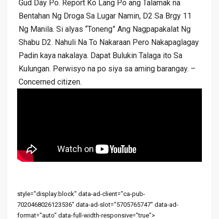
Gud Day Po. Report Ko Lang Po ang Talamak na
Bentahan Ng Droga Sa Lugar Namin, D2 Sa Brgy 11
Ng Manila. Si alyas “Toneng” Ang Nagpapakalat Ng
Shabu D2. Nahuli Na To Nakaraan Pero Nakapaglagay
Padin kaya nakalaya. Dapat Bulukin Talaga ito Sa
Kulungan. Perwisyo na po siya sa aming barangay. –
Concerned citizen.
style="display:block" data-ad-client="ca-pub-
7020468026123536" data-ad-slot="5705765747" data-ad-
format="auto" data-full-width-responsive="true">