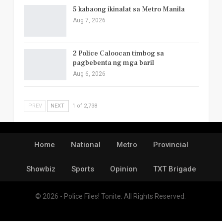
5 kabaong ikinalat sa Metro Manila
Aug 7, 2026
2 Police Caloocan timbog sa
pagbebenta ng mga baril
Aug 6, 2026
PREV
NEXT
1 of 2,738
Home
National
Metro
Provincial
Showbiz
Sports
Opinion
TXT Brigade
© 2026 - Police Files! Tonite. All Rights Reserved.