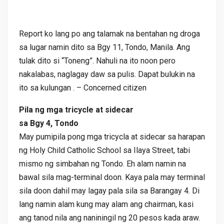
Report ko lang po ang talamak na bentahan ng droga
sa lugar namin dito sa Bgy 11, Tondo, Manila. Ang
tulak dito si “Toneng”. Nahuli na ito noon pero
nakalabas, naglagay daw sa pulis. Dapat bulukin na
ito sa kulungan . – Concerned citizen
Pila ng mga tricycle at sidecar
sa Bgy 4, Tondo
May pumipila pong mga tricycla at sidecar sa harapan
ng Holy Child Catholic School sa Ilaya Street, tabi
mismo ng simbahan ng Tondo. Eh alam namin na
bawal sila mag-terminal doon. Kaya pala may terminal
sila doon dahil may lagay pala sila sa Barangay 4. Di
lang namin alam kung may alam ang chairman, kasi
ang tanod nila ang naniningil ng 20 pesos kada araw.