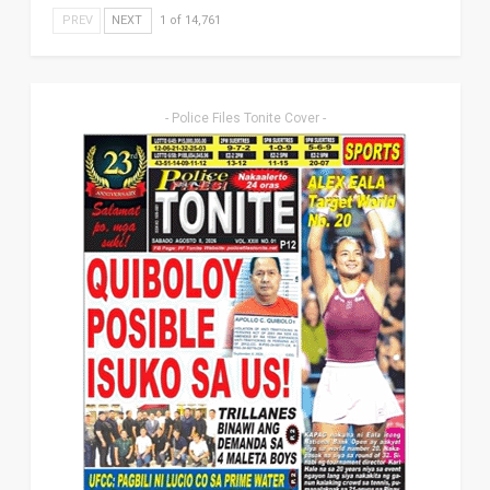
PREV
NEXT
1 of 14,761
- Police Files Tonite Cover -