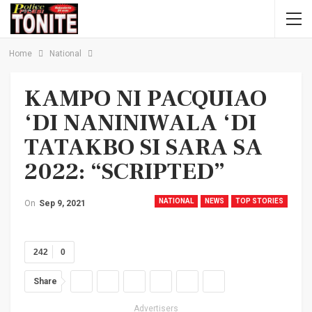
Home
National
KAMPO NI PACQUIAO
‘DI NANINIWALA ‘DI
TATAKBO SI SARA SA
2022: “SCRIPTED”
NATIONAL
NEWS
TOP STORIES
On
Sep 9, 2021
242
0
Share
Advertisers