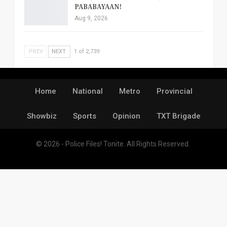
PABABAYAAN!
Aug 9, 2026
PREV
NEXT
1 of 2,739
Home
National
Metro
Provincial
Showbiz
Sports
Opinion
TXT Brigade
© 2026 - Police Files! Tonite. All Rights Reserved.