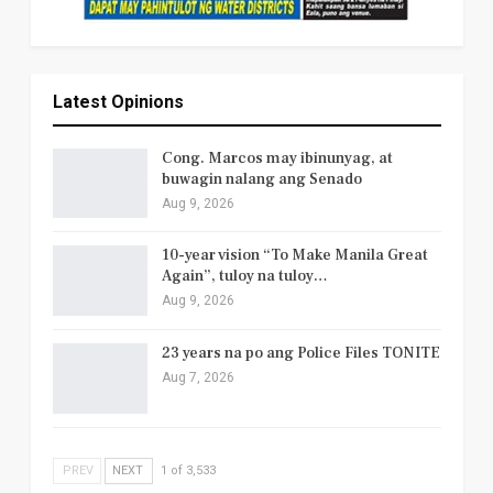
Latest Opinions
Cong. Marcos may ibinunyag, at
buwagin nalang ang Senado
Aug 9, 2026
10-year vision “To Make Manila Great
Again”, tuloy na tuloy…
Aug 9, 2026
23 years na po ang Police Files TONITE
Aug 7, 2026
PREV
NEXT
1 of 3,533