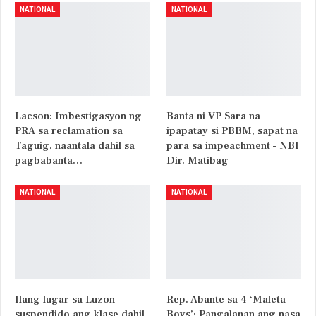
NATIONAL
NATIONAL
Lacson: Imbestigasyon ng
Banta ni VP Sara na
PRA sa reclamation sa
ipapatay si PBBM, sapat na
Taguig, naantala dahil sa
para sa impeachment – NBI
pagbabanta…
Dir. Matibag
NATIONAL
NATIONAL
Ilang lugar sa Luzon
Rep. Abante sa 4 ‘Maleta
suspendido ang klase dahil
Boys’: Pangalanan ang nasa