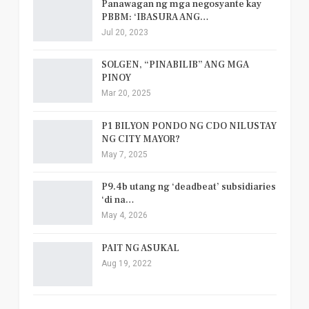
Panawagan ng mga negosyante kay
PBBM: ‘IBASURA ANG…
Jul 20, 2023
SOLGEN, “PINABILIB” ANG MGA
PINOY
Mar 20, 2025
P1 BILYON PONDO NG CDO NILUSTAY
NG CITY MAYOR?
May 7, 2025
P9.4b utang ng ‘deadbeat’ subsidiaries
‘di na…
May 4, 2026
PAIT NG ASUKAL
Aug 19, 2022