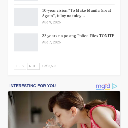
10-year vision “To Make Manila Great
Again”, tuloy na tuloy…
Aug 9, 2026
23 years na po ang Police Files TONITE
Aug 7, 2026
PREV
NEXT
1 of 3,533