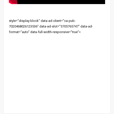
style="display:block" data-ad-client="ca-pub-
7020468026123536" data-ad-slot="5705765747" data-ad-
format="auto" data-full-width-responsive="true">