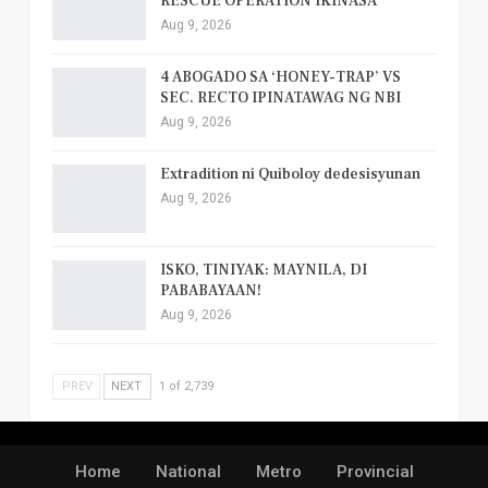
RESCUE OPERATION IKINASA
Aug 9, 2026
4 ABOGADO SA ‘HONEY-TRAP’ VS
SEC. RECTO IPINATAWAG NG NBI
Aug 9, 2026
Extradition ni Quiboloy dedesisyunan
Aug 9, 2026
ISKO, TINIYAK: MAYNILA, DI
PABABAYAAN!
Aug 9, 2026
PREV
NEXT
1 of 2,739
Home
National
Metro
Provincial