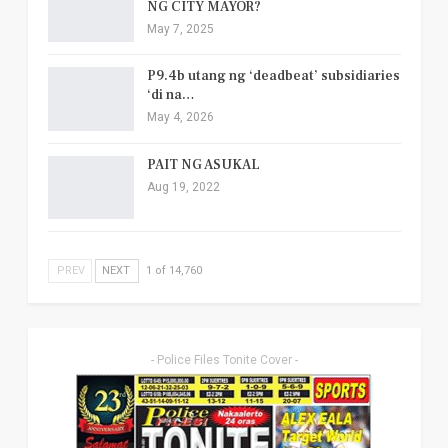
NG CITY MAYOR?
May 7, 2025
P9.4b utang ng ‘deadbeat’ subsidiaries
‘di na…
May 4, 2026
PAIT NG ASUKAL
Aug 19, 2022
PREV
NEXT
1 of 14,760
- Police Files Tonite Cover -