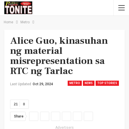
Home
Metro
Alice Guo, kinasuhan
ng material
misrepresentation sa
RTC ng Tarlac
METRO
NEWS
TOP STORIES
Last Updated
Oct 29, 2024
21
0
Share
Advertisers