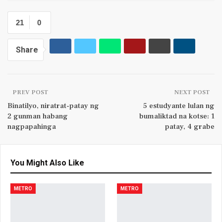
21
0
Share
PREV POST
NEXT POST
Binatilyo, niratrat-patay ng
5 estudyante lulan ng
2 gunman habang
bumaliktad na kotse: 1
nagpapahinga
patay, 4 grabe
You Might Also Like
METRO
METRO