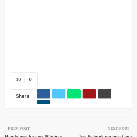
10
0
Share
PREV POST
NEXT POST
Handa nga ba ang Pilipinas
Iga Swiatek umangat ang