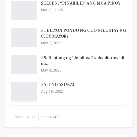
SOLGEN, “PINABILIB” ANG MGA PINOY
Mar 20, 2025
P1 BILYON PONDO NG CDO NILUSTAY NG
CITY MAYOR?
May 7, 2025
P9.4b utang ng ‘deadbeat’ subsidiaries ‘di
na…
May 4, 2026
PAIT NG ASUKAL
Aug 19, 2022
PREV
NEXT
1 of 14,747