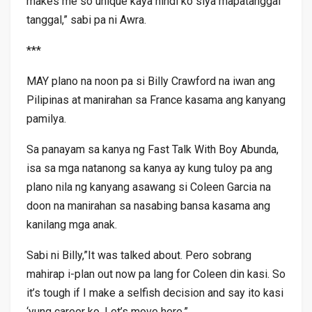
makes me so unique kaya hindi ko siya mapatanggal
tanggal,” sabi pa ni Awra.
***
MAY plano na noon pa si Billy Crawford na iwan ang
Pilipinas at manirahan sa France kasama ang kanyang
pamilya.
Sa panayam sa kanya ng Fast Talk With Boy Abunda,
isa sa mga natanong sa kanya ay kung tuloy pa ang
plano nila ng kanyang asawang si Coleen Garcia na
doon na manirahan sa nasabing bansa kasama ang
kanilang mga anak.
Sabi ni Billy,”It was talked about. Pero sobrang
mahirap i-plan out now pa lang for Coleen din kasi. So
it’s tough if I make a selfish decision and say ito kasi
‘yung career ko. Let’s move here.”