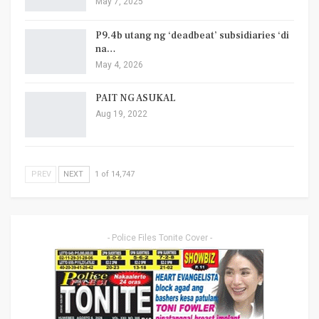
May 7, 2025
P9.4b utang ng ‘deadbeat’ subsidiaries ‘di
na…
May 4, 2026
PAIT NG ASUKAL
Aug 19, 2022
PREV
NEXT
1 of 14,747
- Police Files Tonite Cover -