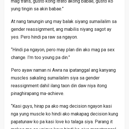
mag trans, gusto kong itrato akong babae, gusto ko
yung tingin sa akin babae.”
At nang tanungin ung may balak siyang sumailalim sa
gender reassignment, ang mabilis niyang sagot ay
yes. Pero hindi pa raw sa ngayon.
“Hindi pa ngayon, pero may plan din ako mag pa sex
change. I’m too young pa din.”
Pero ayaw naman ni Awra na ipatanggal ang kanyang
muscles sakaling sumailalim siya sa gender
reassignment dahil ilang taon din daw niya itong
pinaghirapang ma-achieve.
“Kasi guys, hirap pa ako mag decision ngayon kasi
nga yung muscle ko hindi ako makapag decision kung
papatunaw ko pa kasi love ko talaga siya. Parang it