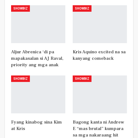
SHOWBIZ
SHOWBIZ
Aljur Abrenica ‘di pa
Kris Aquino excited na sa
mapakasalan si AJ Raval,
kanyang comeback
priority ang mga anak
SHOWBIZ
SHOWBIZ
Fyang kinabog sina Kim
Bagong kanta ni Andrew
at Kris
E “mas brutal” kumpara
sa mga nakaraang hit