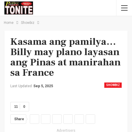
Home
Showbiz
Kasama ang pamilya…
Billy may plano layasan
ang Pinas at manirahan
sa France
SHOWBIZ
Last Updated
Sep 5, 2025
11
0
Share
Advertisers