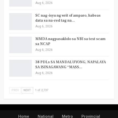
Aug 6, 2026
SC nag-isyu ng writ of amparo, habeas
data sa na-red tag na…
Aug 6, 2026
MMDA nagpasaklolo sa NBI sa text scam
sa NCAP
Aug 6, 2026
38 PDLs SA MANDALUYONG, NAPALAYA
SA ISINAGAWANG “MASS…
Aug 6, 2026
PREV
NEXT
1 of 2,737
Home
National
Metro
Provincial