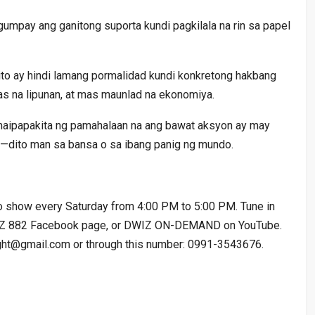
umpay ang ganitong suporta kundi pagkilala na rin sa papel
 ito ay hindi lamang pormalidad kundi konkretong hakbang
s na lipunan, at mas maunlad na ekonomiya.
maipapakita ng pamahalaan na ang bawat aksyon ay may
o—dito man sa bansa o sa ibang panig ng mundo.
io show every Saturday from 4:00 PM to 5:00 PM. Tune in
IZ 882 Facebook page, or DWIZ ON-DEMAND on YouTube.
right@gmail.com or through this number: 0991-3543676.