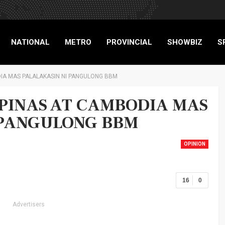
NATIONAL
METRO
PROVINCIAL
SHOWBIZ
S
DIA MAS PALALAKASIN NI PANGULONG BBM
RIGADE
PINAS AT CAMBODIA MAS
 PANGULONG BBM
OPINION
16
0
Advertisers