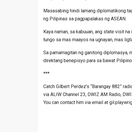
Masasabing hindi lamang diplomatikong tag
ng Pilipinas sa pagpapalakas ng ASEAN.
Kaya naman, sa kabuuan, ang state visit na
tungo sa mas maayos na ugnayan, mas ligta
Sa pamamagitan ng ganitong diplomasya, 
direktang benepisyo para sa bawat Pilipin
***
Catch Gilbert Perdez’s “Barangay 882” rad
via ALIW Channel 23, DWIZ AM Radio, DW
You can contact him via email at gil.playw