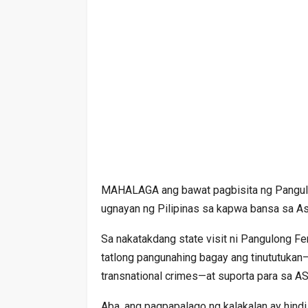
MAHALAGA ang bawat pagbisita ng Pangulo
ugnayan ng Pilipinas sa kapwa bansa sa As
Sa nakatakdang state visit ni Pangulong F
tatlong pangunahing bagay ang tinututukan
transnational crimes—at suporta para sa A
Aba, ang pagpapalago ng kalakalan ay hind