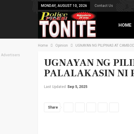
MONDAY, AUGUST 10, 2026
Contact Us
HOME
Home
Opinion
UGNAYAN NG PILIPINAS AT CAMBO
TXT B
Advertisers
UGNAYAN NG PILI
PALALAKASIN NI
Last Updated
Sep 5, 2025
Share