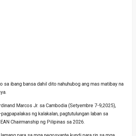
 sa ibang bansa dahil dito nahuhubog ang mas matibay na
ya.
erdinand Marcos Jr. sa Cambodia (Setyembre 7-9,2025),
—pagpapalakas ng kalakalan, pagtutulungan laban sa
SEAN Chairmanship ng Pilipinas sa 2026.
i lamang para sa mga negosyante kundi para rin sa mga