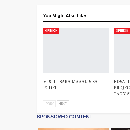
You Might Also Like
OPINION
OPINION
MISFIT SARA MAAALIS SA
EDSA R
PODER
PROJEC
TAON S
PREV
NEXT