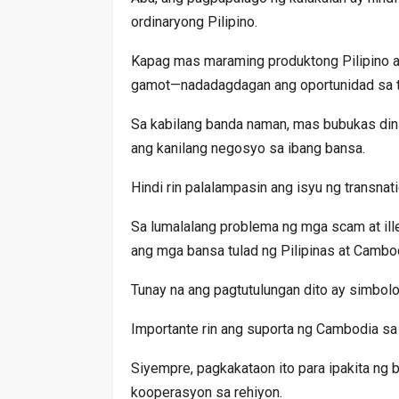
ordinaryong Pilipino.
Kapag mas maraming produktong Pilipino an
gamot—nadadagdagan ang oportunidad sa tr
Sa kabilang banda naman, mas bubukas din 
ang kanilang negosyo sa ibang bansa.
Hindi rin palalampasin ang isyu ng transnat
Sa lumalalang problema ng mga scam at ill
ang mga bansa tulad ng Pilipinas at Camb
Tunay na ang pagtutulungan dito ay simbol
Importante rin ang suporta ng Cambodia sa
Siyempre, pagkakataon ito para ipakita ng
kooperasyon sa rehiyon.