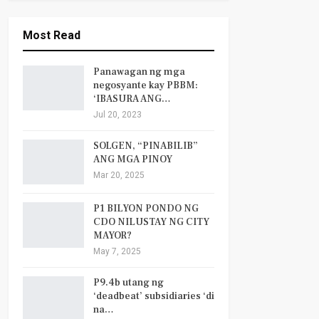
Most Read
Panawagan ng mga
negosyante kay PBBM:
‘IBASURA ANG…
Jul 20, 2023
SOLGEN, “PINABILIB”
ANG MGA PINOY
Mar 20, 2025
P1 BILYON PONDO NG
CDO NILUSTAY NG CITY
MAYOR?
May 7, 2025
P9.4b utang ng
‘deadbeat’ subsidiaries ‘di
na…