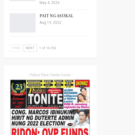
May 4, 2026
PAIT NG ASUKAL
Aug 19, 2022
PREV
NEXT
1 of 14,763
- Police Files Tonite Cover -