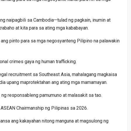
g naipagbili sa Cambodia—tulad ng pagkain, inumin at
abaho at kita para sa ating mga kababayan.
ang pinto para sa mga negosyanteng Pilipino na palawakin
ional crimes gaya ng human trafficking.
egal recruitment sa Southeast Asia, mahalagang magkaisa
odia upang maprotektahan ang ating mga mamamayan.
o ng responsableng pamumuno at malasakit sa tao.
 ASEAN Chairmanship ng Pilipinas sa 2026.
 bansa ang kakayahan nitong manguna at magsulong ng