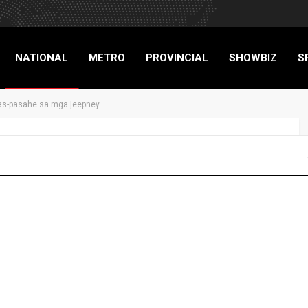
NATIONAL
METRO
PROVINCIAL
SHOWBIZ
S
as-pasahe sa mga jeepney
RIGADE
agpapatupad ng taas-
pney
NEWS
NATIONAL
6
0
Advertisers