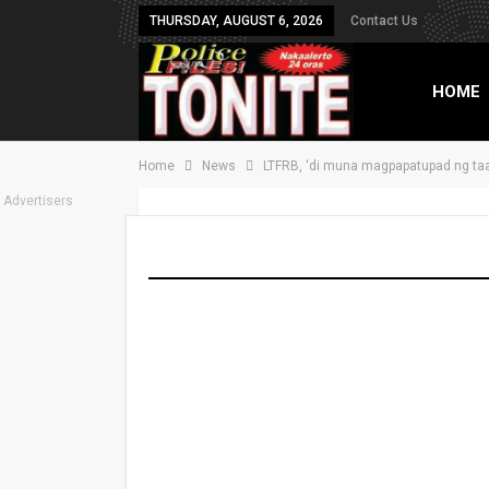
THURSDAY, AUGUST 6, 2026
Contact Us
HOME
Home
News
LTFRB, ‘di muna magpapatupad ng ta
TXT B
Advertisers
LTFRB, ‘di muna m
pasahe sa mga jee
On
Dec 5, 2025
Share