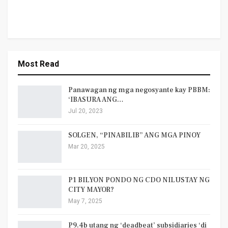
Most Read
Panawagan ng mga negosyante kay PBBM:
‘IBASURA ANG…
Jul 20, 2023
SOLGEN, “PINABILIB” ANG MGA PINOY
Mar 20, 2025
P1 BILYON PONDO NG CDO NILUSTAY NG
CITY MAYOR?
May 7, 2025
P9.4b utang ng ‘deadbeat’ subsidiaries ‘di