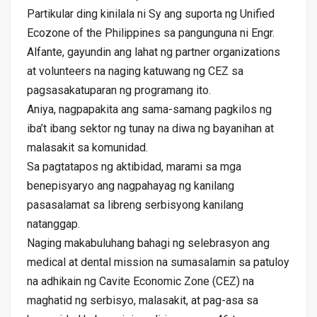
Partikular ding kinilala ni Sy ang suporta ng Unified
Ecozone of the Philippines sa pangunguna ni Engr.
Alfante, gayundin ang lahat ng partner organizations
at volunteers na naging katuwang ng CEZ sa
pagsasakatuparan ng programang ito.
Aniya, nagpapakita ang sama-samang pagkilos ng
iba’t ibang sektor ng tunay na diwa ng bayanihan at
malasakit sa komunidad.
Sa pagtatapos ng aktibidad, marami sa mga
benepisyaryo ang nagpahayag ng kanilang
pasasalamat sa libreng serbisyong kanilang
natanggap.
Naging makabuluhang bahagi ng selebrasyon ang
medical at dental mission na sumasalamin sa patuloy
na adhikain ng Cavite Economic Zone (CEZ) na
maghatid ng serbisyo, malasakit, at pag-asa sa