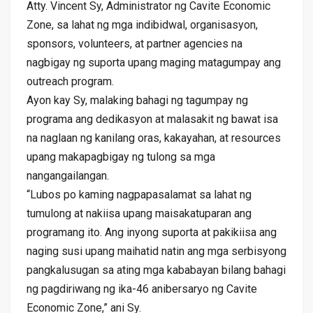
Atty. Vincent Sy, Administrator ng Cavite Economic
Zone, sa lahat ng mga indibidwal, organisasyon,
sponsors, volunteers, at partner agencies na
nagbigay ng suporta upang maging matagumpay ang
outreach program.
Ayon kay Sy, malaking bahagi ng tagumpay ng
programa ang dedikasyon at malasakit ng bawat isa
na naglaan ng kanilang oras, kakayahan, at resources
upang makapagbigay ng tulong sa mga
nangangailangan.
“Lubos po kaming nagpapasalamat sa lahat ng
tumulong at nakiisa upang maisakatuparan ang
programang ito. Ang inyong suporta at pakikiisa ang
naging susi upang maihatid natin ang mga serbisyong
pangkalusugan sa ating mga kababayan bilang bahagi
ng pagdiriwang ng ika-46 anibersaryo ng Cavite
Economic Zone,” ani Sy.