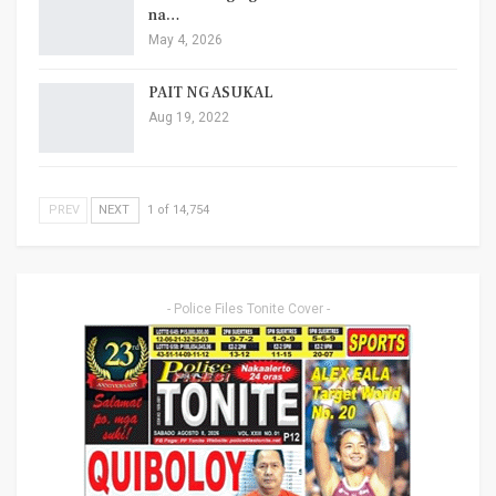
na…
May 4, 2026
PAIT NG ASUKAL
Aug 19, 2022
PREV
NEXT
1 of 14,754
- Police Files Tonite Cover -