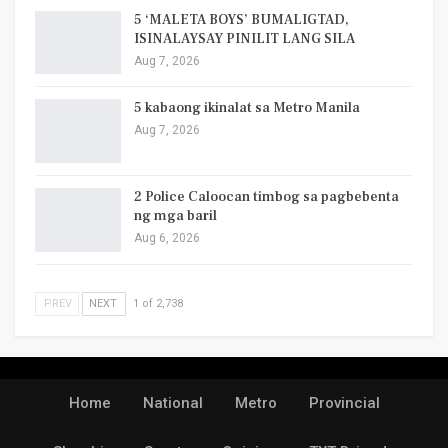
5 ‘MALETA BOYS’ BUMALIGTAD,
ISINALAYSAY PINILIT LANG SILA
Aug 7, 2026
5 kabaong ikinalat sa Metro Manila
Aug 7, 2026
2 Police Caloocan timbog sa pagbebenta
ng mga baril
Aug 6, 2026
PREV
NEXT
1 of 2,738
Home
National
Metro
Provincial