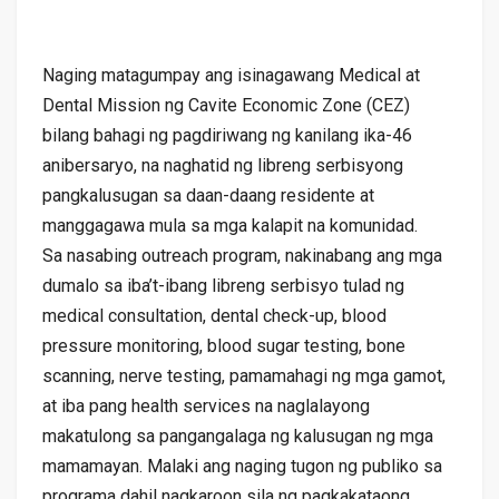
Naging matagumpay ang isinagawang Medical at
Dental Mission ng Cavite Economic Zone (CEZ)
bilang bahagi ng pagdiriwang ng kanilang ika-46
anibersaryo, na naghatid ng libreng serbisyong
pangkalusugan sa daan-daang residente at
manggagawa mula sa mga kalapit na komunidad.
Sa nasabing outreach program, nakinabang ang mga
dumalo sa iba’t-ibang libreng serbisyo tulad ng
medical consultation, dental check-up, blood
pressure monitoring, blood sugar testing, bone
scanning, nerve testing, pamamahagi ng mga gamot,
at iba pang health services na naglalayong
makatulong sa pangangalaga ng kalusugan ng mga
mamamayan. Malaki ang naging tugon ng publiko sa
programa dahil nagkaroon sila ng pagkakataong