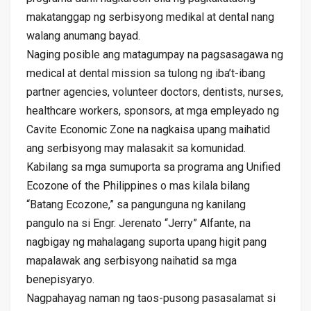
makatanggap ng serbisyong medikal at dental nang
walang anumang bayad.
Naging posible ang matagumpay na pagsasagawa ng
medical at dental mission sa tulong ng iba’t-ibang
partner agencies, volunteer doctors, dentists, nurses,
healthcare workers, sponsors, at mga empleyado ng
Cavite Economic Zone na nagkaisa upang maihatid
ang serbisyong may malasakit sa komunidad.
Kabilang sa mga sumuporta sa programa ang Unified
Ecozone of the Philippines o mas kilala bilang
“Batang Ecozone,” sa pangunguna ng kanilang
pangulo na si Engr. Jerenato “Jerry” Alfante, na
nagbigay ng mahalagang suporta upang higit pang
mapalawak ang serbisyong naihatid sa mga
benepisyaryo.
Nagpahayag naman ng taos-pusong pasasalamat si