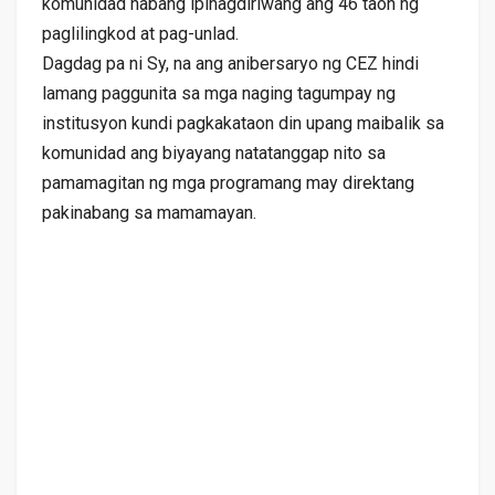
komunidad habang ipinagdiriwang ang 46 taon ng
paglilingkod at pag-unlad.
Dagdag pa ni Sy, na ang anibersaryo ng CEZ hindi
lamang paggunita sa mga naging tagumpay ng
institusyon kundi pagkakataon din upang maibalik sa
komunidad ang biyayang natatanggap nito sa
pamamagitan ng mga programang may direktang
pakinabang sa mamamayan.