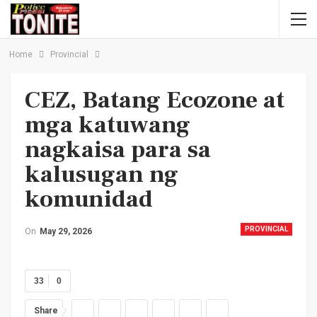
Home
Provincial
CEZ, Batang Ecozone at
mga katuwang
nagkaisa para sa
kalusugan ng
komunidad
PROVINCIAL
On
May 29, 2026
33
0
Share