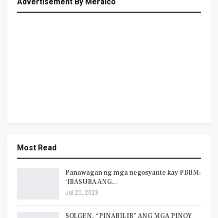
Advertisement By Meralco
Most Read
Panawagan ng mga negosyante kay PBBM:
‘IBASURA ANG…
Jul 20, 2023
SOLGEN, “PINABILIB” ANG MGA PINOY