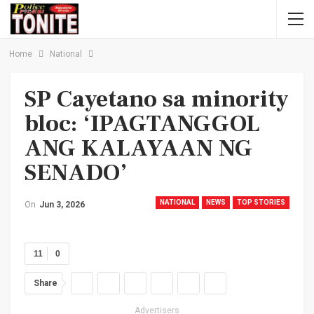
Home
National
SP Cayetano sa minority
bloc: ‘IPAGTANGGOL
ANG KALAYAAN NG
SENADO’
NATIONAL
NEWS
TOP STORIES
On
Jun 3, 2026
11
0
Share
Advertisers