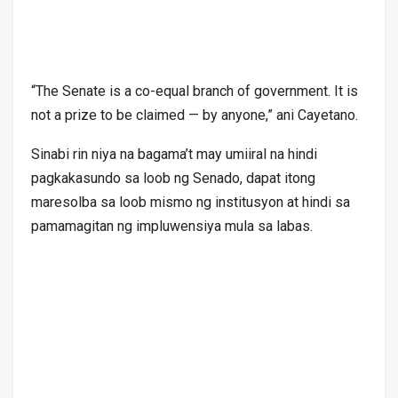
“The Senate is a co-equal branch of government. It is
not a prize to be claimed — by anyone,” ani Cayetano.
Sinabi rin niya na bagama’t may umiiral na hindi
pagkakasundo sa loob ng Senado, dapat itong
maresolba sa loob mismo ng institusyon at hindi sa
pamamagitan ng impluwensiya mula sa labas.