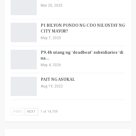
Mar 20, 2025
P1 BILYON PONDO NG CDO NILUSTAY NG
CITY MAYOR?
May 7, 2025
P9.4b utang ng ‘deadbeat’ subsidiaries ‘di
na…
May 4, 2026
PAIT NG ASUKAL
Aug 19, 2022
PREV
NEXT
1 of 14,759