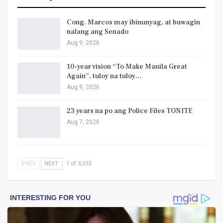
Cong. Marcos may ibinunyag, at buwagin
nalang ang Senado
Aug 9, 2026
10-year vision “To Make Manila Great
Again”, tuloy na tuloy…
Aug 9, 2026
23 years na po ang Police Files TONITE
Aug 7, 2026
PREV
NEXT
1 of 3,533