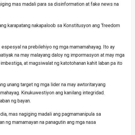
iging mas madali para sa disinformation at fake news na
isang karapatang nakapaloob sa Konstitusyon ang ‘freedom
ito espesyal na prebilehiyo ng mga mamamahayag. Ito ay
 matiyak na may malayang daloy ng impormasyon at may mga
mbestiga, at magsiwalat ng katotohanan kahit laban pa ito
g unang target ng mga lider na may awtoritaryang
mahayag. Kinukuwestiyon ang kanilang integridad.
laban ng bayan.
edia, mas nagiging madali ang pagmamanipula sa
han ng mamamayan na panagutin ang mga nasa