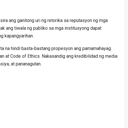
ira ang ganitong uri ng retorika sa reputasyon ng mga
ak ang tiwala ng publiko sa mga institusyong dapat
ng kapangyarihan.
eta na hindi basta-bastang propesyon ang pamamahayag.
n at Code of Ethics. Nakasandig ang kredibilidad ng media
siya, at pananagutan.