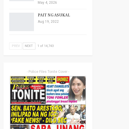
May 4, 2026
PAIT NG ASUKAL
Aug 19, 2022
PREV
NEXT
1 of 14,743
- Police Files Tonite Cover -