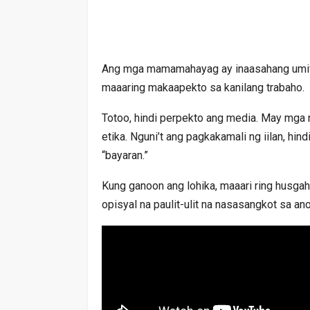
Ang mga mamamahayag ay inaasahang umiwa
maaaring makaapekto sa kanilang trabaho.
Totoo, hindi perpekto ang media. May mga
etika. Nguni’t ang pagkakamali ng iilan, hi
“bayaran.”
Kung ganoon ang lohika, maaari ring husgah
opisyal na paulit-ulit na nasasangkot sa an