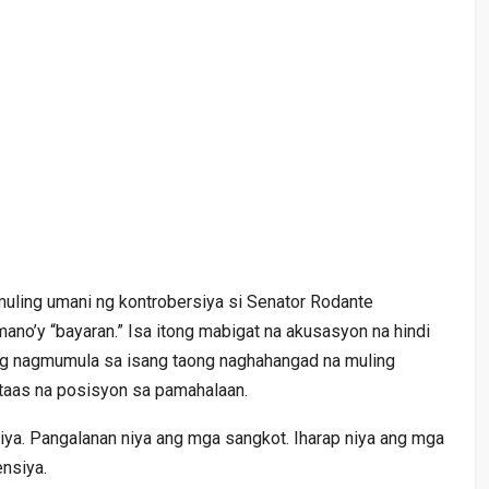
, muling umani ng kontrobersiya si Senator Rodante
no’y “bayaran.” Isa itong mabigat na akusasyon na hindi
kung nagmumula sa isang taong naghahangad na muling
taas na posisyon sa pamahalaan.
iya. Pangalanan niya ang mga sangkot. Iharap niya ang mga
nsiya.