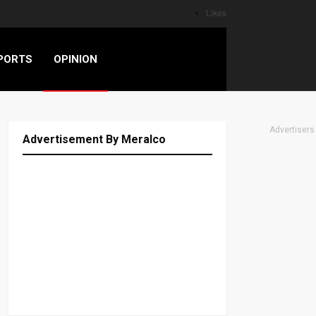
Likes
PORTS
OPINION
Advertisers
Advertisement By Meralco