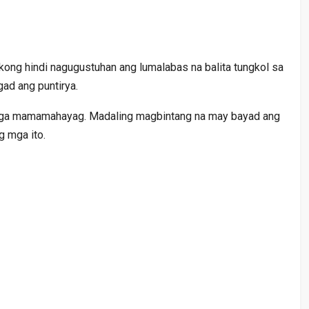
kong hindi nagugustuhan ang lumalabas na balita tungkol sa
gad ang puntirya.
 mga mamamahayag. Madaling magbintang na may bayad ang
g mga ito.