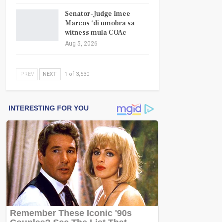
Senator-Judge Imee
Marcos ‘di umobra sa
witness mula COAc
Aug 5, 2026
PREV
NEXT
1 of 3,530