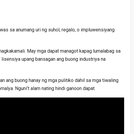
s sa anumang uri ng suhol, regalo, o impluwensiyang
 nagkakamali. May mga dapat managot kapag lumalabag sa
ndi lisensiya upang bansagan ang buong industriya na
an ang buong hanay ng mga pulitiko dahil sa mga tiwaling
omalya. Nguni’t alam nating hindi ganoon dapat.