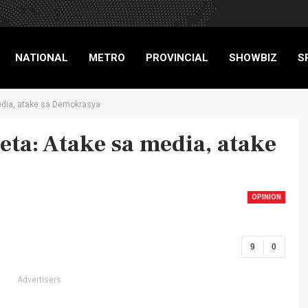
NATIONAL
METRO
PROVINCIAL
SHOWBIZ
S
edia, atake sa Demokrasya
RIGADE
eta: Atake sa media, atake
OPINION
9
0
Advertisers