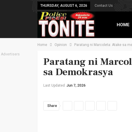
THURSDAY, AUGUST 6, 2026
Contact Us
HOME
Home
Opinion
Paratang ni Marcoleta: Atake sa m
TXT B
Advertisers
Paratang ni Marcol
sa Demokrasya
Last Updated
Jun 7, 2026
Share