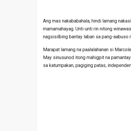
Ang mas nakababahala, hindi lamang nakasis
mamamahayag. Unti-unti rin nitong winawas
nagsisilbing bantay laban sa pang-aabuso 
Marapat lamang na paalalahanan si Marcol
May sinusunod itong mahigpit na pamantaya
sa katumpakan, pagiging patas, independen