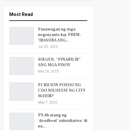
Most Read
Panawagan ng mga
negosyante kay PBBM:
‘IBASURA ANG…
Jul 20, 2023
SOLGEN, “PINABILIB”
ANG MGA PINOY
Mar 20, 2025
P1 BILYON PONDO NG
CDO NILUSTAY NG CITY
MAYOR?
May 7, 2025
P9.4b utang ng
‘deadbeat’ subsidiaries ‘di
na…