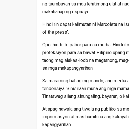
ng taumbayan sa mga lehitimong ulat at nag
makahanap ng espasyo.
Hindi rin dapat kalimutan ni Marcoleta na 
of the press’.
Opo, hindi ito pabor para sa media. Hindi 
proteksiyon para sa bawat Pilipino upang
taong maglalakas-loob na magtanong, mag-i
sa mga makapangyarihan.
Sa maraming bahagi ng mundo, ang media an
tendensiya. Sinisiraan muna ang mga mama
Tinatawag silang sinungaling, bayaran, o ka
At apag nawala ang tiwala ng publiko sa m
impormasyon at mas humihina ang kakaya
kapangyarihan.