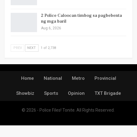
2 Police Caloocan timbog sa pagbebenta
ng mga baril
Aug 6, 2026
PREV
NEXT
1 of 2,738
Home
National
Metro
Provincial
Showbiz
Sports
Opinion
TXT Brigade
© 2026 - Police Files! Tonite. All Rights Reserved.