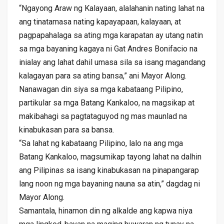
“Ngayong Araw ng Kalayaan, alalahanin nating lahat na
ang tinatamasa nating kapayapaan, kalayaan, at
pagpapahalaga sa ating mga karapatan ay utang natin
sa mga bayaning kagaya ni Gat Andres Bonifacio na
inialay ang lahat dahil umasa sila sa isang magandang
kalagayan para sa ating bansa,” ani Mayor Along.
Nanawagan din siya sa mga kabataang Pilipino,
partikular sa mga Batang Kankaloo, na magsikap at
makibahagi sa pagtataguyod ng mas maunlad na
kinabukasan para sa bansa.
“Sa lahat ng kabataang Pilipino, lalo na ang mga
Batang Kankaloo, magsumikap tayong lahat na dalhin
ang Pilipinas sa isang kinabukasan na pinapangarap
lang noon ng mga bayaning nauna sa atin,” dagdag ni
Mayor Along.
Samantala, hinamon din ng alkalde ang kapwa niya