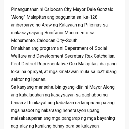
Pinangunahan ni Caloocan City Mayor Dale Gonzalo
“Along” Malapitan ang paggunita sa ika-128
anibersaryo ng Araw ng Kalayaan ng Pilipinas sa
makasaysayang Bonifacio Monumento sa
Monumento, Caloocan City-South.
Dinaluhan ang programa ni Department of Social
Welfare and Development Secretary Rex Gatchalian,
First District Representative Oca Malapitan, iba pang
lokal na opisyal, at mga kinatawan mula sa iba’t ibang
sektor ng lipunan.
Sa kanyang mensahe, binigyang-diin ni Mayor Along
ang kahalagahan ng kasaysayan sa paghubog ng
bansa at hinikayat ang kabataan na lampasan pa ang
mga naabot ng nakaraang henerasyon upang
maisakatuparan ang mga pangarap ng mga bayaning
nag-alay ng kanilang buhay para sa kalayaan.