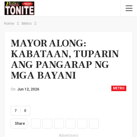
Home
Metro
MAYOR ALONG:
KABATAAN, TUPARIN
ANG PANGARAP NG
MGA BAYANI
METRO
On
Jun 12, 2026
7
0
Share
Advertisers