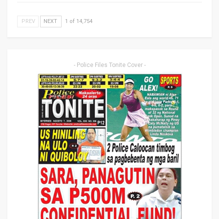
PREV
NEXT
1 of 14,754
- Police Files Tonite Cover -