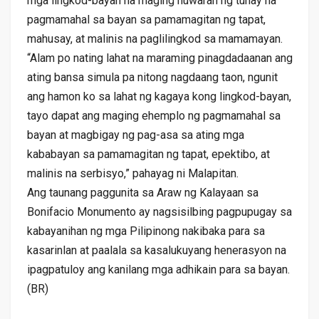
mga lingkod-bayan na maging huwaran ng tunay na
pagmamahal sa bayan sa pamamagitan ng tapat,
mahusay, at malinis na paglilingkod sa mamamayan.
“Alam po nating lahat na maraming pinagdadaanan ang
ating bansa simula pa nitong nagdaang taon, ngunit
ang hamon ko sa lahat ng kagaya kong lingkod-bayan,
tayo dapat ang maging ehemplo ng pagmamahal sa
bayan at magbigay ng pag-asa sa ating mga
kababayan sa pamamagitan ng tapat, epektibo, at
malinis na serbisyo,” pahayag ni Malapitan.
Ang taunang paggunita sa Araw ng Kalayaan sa
Bonifacio Monumento ay nagsisilbing pagpupugay sa
kabayanihan ng mga Pilipinong nakibaka para sa
kasarinlan at paalala sa kasalukuyang henerasyon na
ipagpatuloy ang kanilang mga adhikain para sa bayan.
(BR)