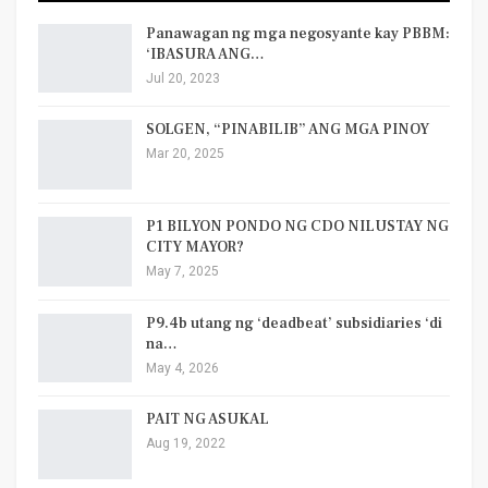
Panawagan ng mga negosyante kay PBBM:
‘IBASURA ANG…
Jul 20, 2023
SOLGEN, “PINABILIB” ANG MGA PINOY
Mar 20, 2025
P1 BILYON PONDO NG CDO NILUSTAY NG
CITY MAYOR?
May 7, 2025
P9.4b utang ng ‘deadbeat’ subsidiaries ‘di
na…
May 4, 2026
PAIT NG ASUKAL
Aug 19, 2022