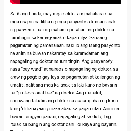
Sa ibang banda, may mga doktor ang nahaharap sa
mga usapin na likha ng mga pasyente o kamag-anak
ng pasyente na ibig isahan o perahan ang doktor na
tumitingin sa kamag-anak o kapamilya. Sa isang
pagamutan ng pamahalaan, nasilip ang isang pasyente
na anim na buwan nakaratay sa karamdaman ang
napagaling ng doktor na tumitingin. Ang pasyente’y
nasa “pay ward” at nairaos o napagaling ng doktor, sa
araw ng pagbibigay laya sa pagamutan at kailangan ng
umalis, galit ang mga ka-anak sa laki kuno ng bayarin
sa “professional fee” ng doctor. Ang masakit,
nagawang takutin ang doktor na sasampahan ng kaso
kung ‘di hahayaang makalabas sa pagamutan. Anim na
buwan binigyan pansin, napagaling at sa dulo, ibig
itulak sa bangin ang doktor dahil ‘di kaya ang bayarin.