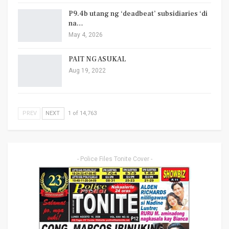
P9.4b utang ng ‘deadbeat’ subsidiaries ‘di
na…
May 4, 2026
PAIT NG ASUKAL
Aug 19, 2022
PREV
NEXT
1 of 14,763
- Police Files Tonite Cover -