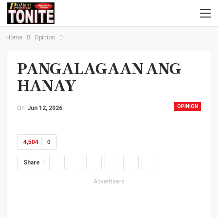
Home
Opinion
PANGALAGAAN ANG
HANAY
OPINION
On
Jun 12, 2026
4,504
0
Share
Advertisers