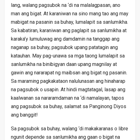
lang, walang pagsubok na ‘di na malalagpasan, ano
man ang bigat. At karaniwan na sino mang tao ang may
mabigat na pasanin sa buhay, lumalapit sa sanlumikha.
Sa kabatiran, karaniwan ang paglapit sa sanlumikha at
karaka’y lumuluwag ang damdamin na tanggap ang
naganap sa buhay, pagsubok upang patatagin ang
katauhan. May pag-unawa sa mga taong lumalapit sa
sanlumikha na binibigyan daan upang magnilay at
gawin ang nararapat ng maibsan ang bigat ng pasanin.
Sa maraming pagkakataon nalulunasan ang hinaharap
na pagsubok o usapin. At hindi magtatagal, lasap ang
kaalwanan sa nararamdaman na ‘di namalayan, tapos
ang pagsubok sa buhay, salamat sa Panginong Diyos
ang banggit!
Sa pagsubok sa buhay, walang ‘di makakaranas o libre
ngunit depende sa sanlumikha ang gaan o bigat na