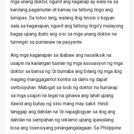
mga unang doktor, ngunit ang naganap ay wala na sa
kanilang pagamutan at kamay na tatlong lingo ang
lumipas. Sa totoo lang, walang ibig linisin o bigyan
sala sa kaganapan, ngunit ang tatlong lingo’y malayong
bagay upang ibato ang sisi sa mga unang doktor na
tumingin sa pumanaw na pasyente.
Ang mga kaganapan sa ibabaw ang nasaliksik na
usapin na kailangan tuunan ng mga asosasyon ng mga
doktor sa bansa ng ‘di bumaba ang bilang ng mga ibig
maging manggagamot kontra sa dami ng dapat
serbisyuhan. Mabigat sa loob ng doktor na humarap
sa mga usapin na legal na ginawa ang lahat upang
itawid ang buhay ng sino mang may sakit. Hindi
tanggap ang dahilan na ‘di napagbigyan sa ibig ang
dahilan na sampahan ng reklamo upang ipawalang
bisa ang lisensiyang pinangangalagaan. Sa Philippine