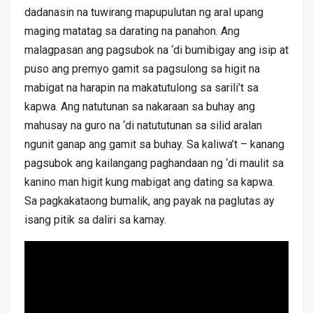
dadanasin na tuwirang mapupulutan ng aral upang
maging matatag sa darating na panahon. Ang
malagpasan ang pagsubok na ‘di bumibigay ang isip at
puso ang premyo gamit sa pagsulong sa higit na
mabigat na harapin na makatutulong sa sarili’t sa
kapwa. Ang natutunan sa nakaraan sa buhay ang
mahusay na guro na ‘di natututunan sa silid aralan
ngunit ganap ang gamit sa buhay. Sa kaliwa’t – kanang
pagsubok ang kailangang paghandaan ng ‘di maulit sa
kanino man higit kung mabigat ang dating sa kapwa.
Sa pagkakataong bumalik, ang payak na paglutas ay
isang pitik sa daliri sa kamay.