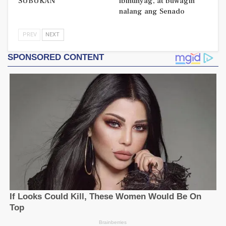
SUBUKAN
ibinunyag, at buwagin
nalang ang Senado
PREV
NEXT