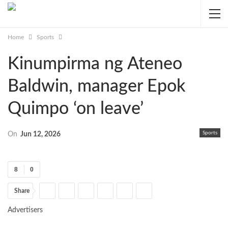
Home
Sports
Kinumpirma ng Ateneo
Baldwin, manager Epok
Quimpo ‘on leave’
Sports
On
Jun 12, 2026
8
0
Share
Advertisers