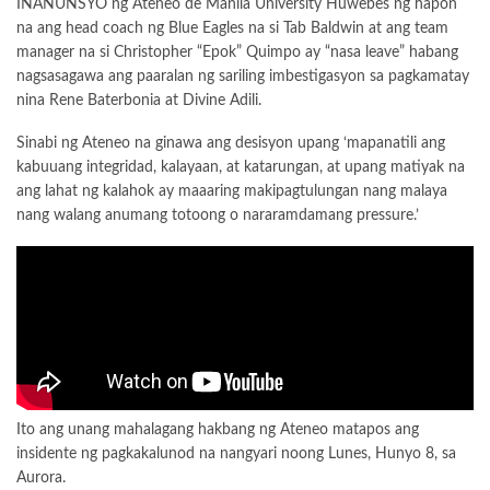
INANUNSYO ng Ateneo de Manila University Huwebes ng hapon
na ang head coach ng Blue Eagles na si Tab Baldwin at ang team
manager na si Christopher “Epok” Quimpo ay “nasa leave” habang
nagsasagawa ang paaralan ng sariling imbestigasyon sa pagkamatay
nina Rene Baterbonia at Divine Adili.
Sinabi ng Ateneo na ginawa ang desisyon upang ‘mapanatili ang
kabuuang integridad, kalayaan, at katarungan, at upang matiyak na
ang lahat ng kalahok ay maaaring makipagtulungan nang malaya
nang walang anumang totoong o nararamdamang pressure.’
Ito ang unang mahalagang hakbang ng Ateneo matapos ang
insidente ng pagkakalunod na nangyari noong Lunes, Hunyo 8, sa
Aurora.