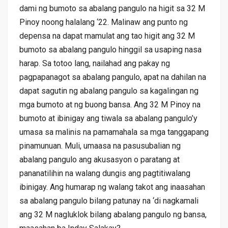
dami ng bumoto sa abalang pangulo na higit sa 32 M
Pinoy noong halalang ‘22. Malinaw ang punto ng
depensa na dapat mamulat ang tao higit ang 32 M
bumoto sa abalang pangulo hinggil sa usaping nasa
harap. Sa totoo lang, nailahad ang pakay ng
pagpapanagot sa abalang pangulo, apat na dahilan na
dapat sagutin ng abalang pangulo sa kagalingan ng
mga bumoto at ng buong bansa. Ang 32 M Pinoy na
bumoto at ibinigay ang tiwala sa abalang pangulo’y
umasa sa malinis na pamamahala sa mga tanggapang
pinamunuan. Muli, umaasa na pasusubalian ng
abalang pangulo ang akusasyon o paratang at
pananatilihin na walang dungis ang pagtitiwalang
ibinigay. Ang humarap ng walang takot ang inaasahan
sa abalang pangulo bilang patunay na ‘di nagkamali
ang 32 M nagluklok bilang abalang pangulo ng bansa,