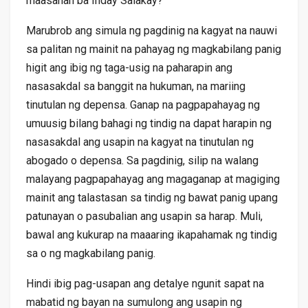
maasahan ba Inday Salakay?
Marubrob ang simula ng pagdinig na kagyat na nauwi
sa palitan ng mainit na pahayag ng magkabilang panig
higit ang ibig ng taga-usig na paharapin ang
nasasakdal sa banggit na hukuman, na mariing
tinutulan ng depensa. Ganap na pagpapahayag ng
umuusig bilang bahagi ng tindig na dapat harapin ng
nasasakdal ang usapin na kagyat na tinutulan ng
abogado o depensa. Sa pagdinig, silip na walang
malayang pagpapahayag ang magaganap at magiging
mainit ang talastasan sa tindig ng bawat panig upang
patunayan o pasubalian ang usapin sa harap. Muli,
bawal ang kukurap na maaaring ikapahamak ng tindig
sa o ng magkabilang panig.
Hindi ibig pag-usapan ang detalye ngunit sapat na
mabatid ng bayan na sumulong ang usapin ng