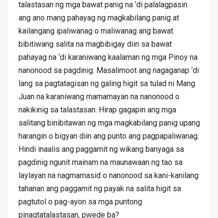
talastasan ng mga bawat panig na ‘di palalagpasin
ang ano mang pahayag ng magkabilang panig at
kailangang ipaliwanag o maliwanag ang bawat
bibitiwang salita na magbibigay diin sa bawat
pahayag na ‘di karaniwang kaalaman ng mga Pinoy na
nanonood sa pagdinig. Masalimoot ang nagaganap ‘di
lang sa pagtatagisan ng galing higit sa tulad ni Mang
Juan na karaniwang mamamayan na nanonood o
nakikinig sa talastasan. Hirap gagapin ang mga
salitang binibitawan ng mga magkabilang panig upang
harangin o bigyan diin ang punto ang pagpapaliwanag.
Hindi inaalis ang paggamit ng wikang banyaga sa
pagdinig ngunit mainam na maunawaan ng tao sa
laylayan na nagmamasid o nanonood sa kani-kanilang
tahanan ang paggamit ng payak na salita higit sa
pagtutol o pag-ayon sa mga puntong
pinagtatalastasan, pwede ba?