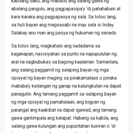
kabilang dako, ang mabatid ang salang gawa ng
abalang pangulo, ang pagpapasipa’y ‘di pahahabain at
kara-karaka ang pagpapasya ng sala. Sa totoo lang,
sa huli bayan ang magsasabi na may sala si Inday
Salakay ano man ang pasya ng hukuman ng senado.
Sa totoo lang, magkahalo ang nadadama sa
kaganapan, nasisiyahan sa punto na napupulutan ng
aral na nagbubukas sa bagong kaalaman. Samantala,
ang salang paggamit ng salaping bayan ng mga
opisyal ng bayan maging sa pinakamataas o pinaka
mababa’y kailangan ng ganap na kalungkutan na dapat
panagutin. Ang tamang paggamit sa salaping bayan
ng mga opisyal ng pamahalaan, ang bigyan ng
parangal ang kaakibat na dapat igawad, ang tamang
gawa gantimpala ang katapat. Habang sa kabila, ang
salang gawa kulungan ang pupuntahan tuwiran o ‘di