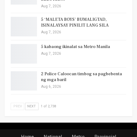
Aug 7, 2026
5 ‘MALETA BOYS’ BUMALIGTAD,
ISINALAYSAY PINILIT LANG SILA
Aug 7, 2026
5 kabaong ikinalat sa Metro Manila
Aug 7, 2026
2 Police Caloocan timbog sa pagbebenta
ng mga baril
Aug 6, 2026
PREV
NEXT
1 of 2,738
Home
National
Metro
Provincial