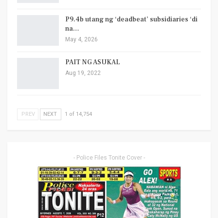
P9.4b utang ng ‘deadbeat’ subsidiaries ‘di
na…
May 4, 2026
PAIT NG ASUKAL
Aug 19, 2022
PREV
NEXT
1 of 14,754
- Police Files Tonite Cover -