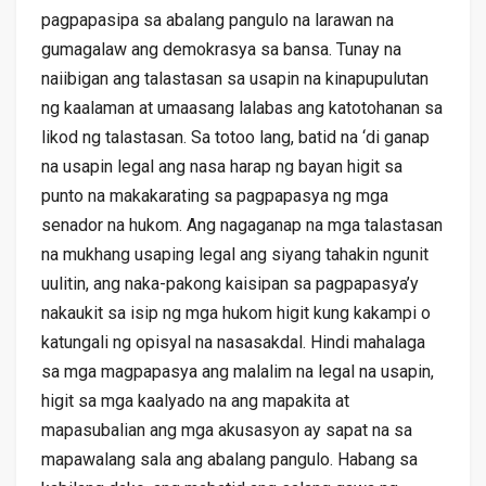
pagpapasipa sa abalang pangulo na larawan na
gumagalaw ang demokrasya sa bansa. Tunay na
naiibigan ang talastasan sa usapin na kinapupulutan
ng kaalaman at umaasang lalabas ang katotohanan sa
likod ng talastasan. Sa totoo lang, batid na ‘di ganap
na usapin legal ang nasa harap ng bayan higit sa
punto na makakarating sa pagpapasya ng mga
senador na hukom. Ang nagaganap na mga talastasan
na mukhang usaping legal ang siyang tahakin ngunit
uulitin, ang naka-pakong kaisipan sa pagpapasya’y
nakaukit sa isip ng mga hukom higit kung kakampi o
katungali ng opisyal na nasasakdal. Hindi mahalaga
sa mga magpapasya ang malalim na legal na usapin,
higit sa mga kaalyado na ang mapakita at
mapasubalian ang mga akusasyon ay sapat na sa
mapawalang sala ang abalang pangulo. Habang sa