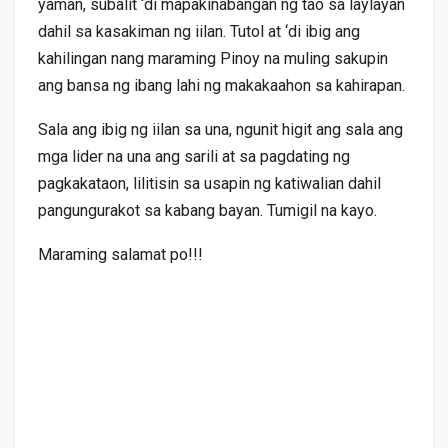
yaman, subalit ‘di mapakinabangan ng tao sa laylayan
dahil sa kasakiman ng iilan. Tutol at ‘di ibig ang
kahilingan nang maraming Pinoy na muling sakupin
ang bansa ng ibang lahi ng makakaahon sa kahirapan.
Sala ang ibig ng iilan sa una, ngunit higit ang sala ang
mga lider na una ang sarili at sa pagdating ng
pagkakataon, lilitisin sa usapin ng katiwalian dahil
pangungurakot sa kabang bayan. Tumigil na kayo.
Maraming salamat po!!!