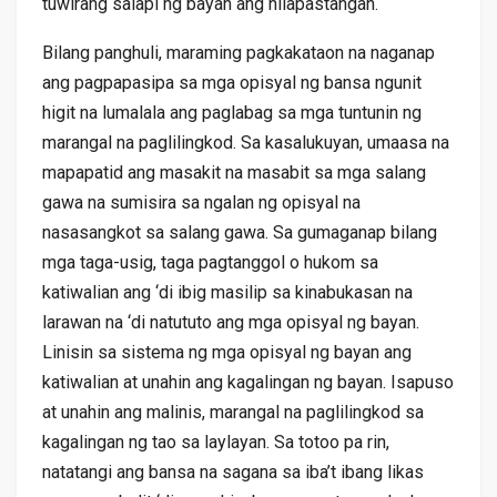
tuwirang salapi ng bayan ang nilapastangan.
Bilang panghuli, maraming pagkakataon na naganap
ang pagpapasipa sa mga opisyal ng bansa ngunit
higit na lumalala ang paglabag sa mga tuntunin ng
marangal na paglilingkod. Sa kasalukuyan, umaasa na
mapapatid ang masakit na masabit sa mga salang
gawa na sumisira sa ngalan ng opisyal na
nasasangkot sa salang gawa. Sa gumaganap bilang
mga taga-usig, taga pagtanggol o hukom sa
katiwalian ang ‘di ibig masilip sa kinabukasan na
larawan na ‘di natututo ang mga opisyal ng bayan.
Linisin sa sistema ng mga opisyal ng bayan ang
katiwalian at unahin ang kagalingan ng bayan. Isapuso
at unahin ang malinis, marangal na paglilingkod sa
kagalingan ng tao sa laylayan. Sa totoo pa rin,
natatangi ang bansa na sagana sa iba’t ibang likas