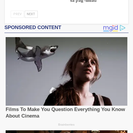
sa pag-unlad
PREV
NEXT