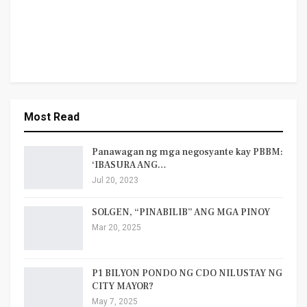
Most Read
Panawagan ng mga negosyante kay PBBM:
‘IBASURA ANG…
Jul 20, 2023
SOLGEN, “PINABILIB” ANG MGA PINOY
Mar 20, 2025
P1 BILYON PONDO NG CDO NILUSTAY NG
CITY MAYOR?
May 7, 2025