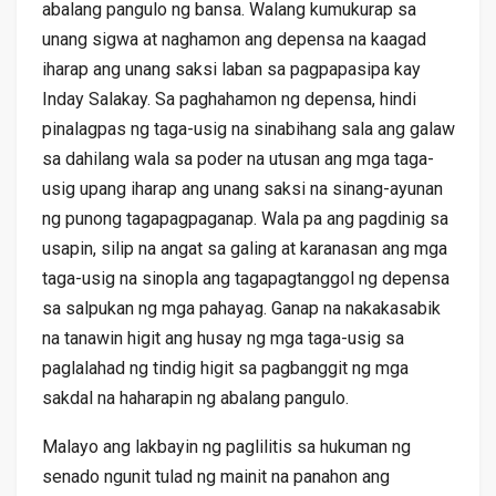
abalang pangulo ng bansa. Walang kumukurap sa
unang sigwa at naghamon ang depensa na kaagad
iharap ang unang saksi laban sa pagpapasipa kay
Inday Salakay. Sa paghahamon ng depensa, hindi
pinalagpas ng taga-usig na sinabihang sala ang galaw
sa dahilang wala sa poder na utusan ang mga taga-
usig upang iharap ang unang saksi na sinang-ayunan
ng punong tagapagpaganap. Wala pa ang pagdinig sa
usapin, silip na angat sa galing at karanasan ang mga
taga-usig na sinopla ang tagapagtanggol ng depensa
sa salpukan ng mga pahayag. Ganap na nakakasabik
na tanawin higit ang husay ng mga taga-usig sa
paglalahad ng tindig higit sa pagbanggit ng mga
sakdal na haharapin ng abalang pangulo.
Malayo ang lakbayin ng paglilitis sa hukuman ng
senado ngunit tulad ng mainit na panahon ang