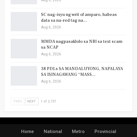
Aug 6, 2026
SC nag-isyu ng writ of amparo, habeas
data sa na-red tag na…
Aug 6, 2026
MMDA nagpasaklolo sa NBI sa text scam
sa NCAP
Aug 6, 2026
38 PDLs SA MANDALUYONG, NAPALAYA
SA ISINAGAWANG “MASS…
Aug 6, 2026
PREV
NEXT
1 of 2,737
Home
National
Metro
Provincial