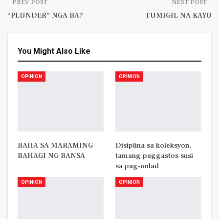
PREV POST
NEXT POST
“PLUNDER” NGA BA?
TUMIGIL NA KAYO
You Might Also Like
OPINION
OPINION
BAHA SA MARAMING
Disiplina sa koleksyon,
BAHAGI NG BANSA
tamang paggastos susi
sa pag-unlad
OPINION
OPINION