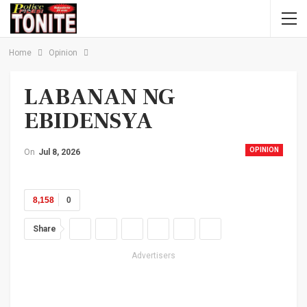
Home
Opinion
LABANAN NG
EBIDENSYA
OPINION
On
Jul 8, 2026
8,158
0
Share
Advertisers