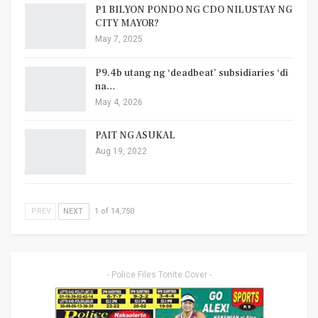
P1 BILYON PONDO NG CDO NILUSTAY NG
CITY MAYOR?
May 7, 2025
P9.4b utang ng ‘deadbeat’ subsidiaries ‘di
na…
May 4, 2026
PAIT NG ASUKAL
Aug 19, 2022
PREV
NEXT
1 of 14,750
- Police Files Tonite Cover -