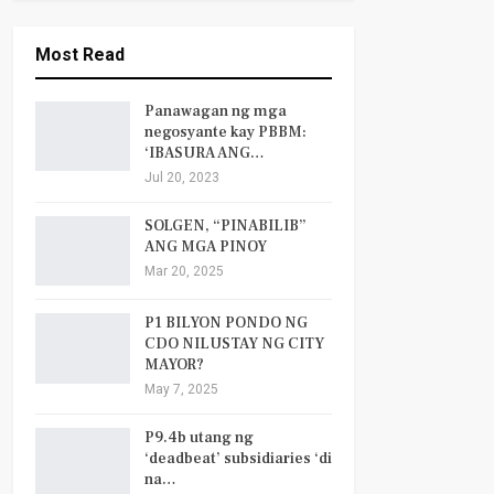
Most Read
Panawagan ng mga
negosyante kay PBBM:
‘IBASURA ANG…
Jul 20, 2023
SOLGEN, “PINABILIB”
ANG MGA PINOY
Mar 20, 2025
P1 BILYON PONDO NG
CDO NILUSTAY NG CITY
MAYOR?
May 7, 2025
P9.4b utang ng
‘deadbeat’ subsidiaries ‘di
na…