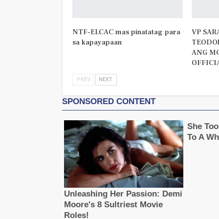
NTF-ELCAC mas pinatatag para
VP SAR
sa kapayapaan
TEODO
ANG MG
OFFICI
PREV
NEXT