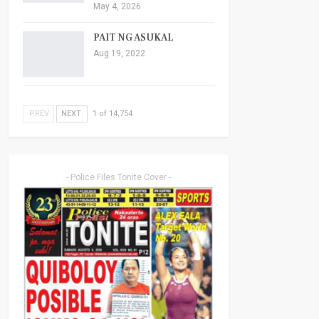
May 4, 2026
PAIT NG ASUKAL
Aug 19, 2022
PREV
NEXT
1 of 14,754
- Police Files Tonite Cover -