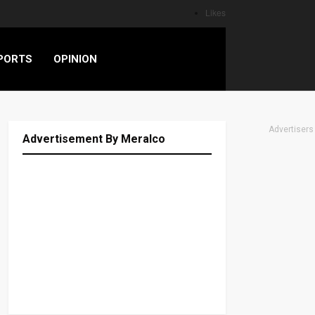
Likes
PORTS
OPINION
Advertisers
Advertisement By Meralco