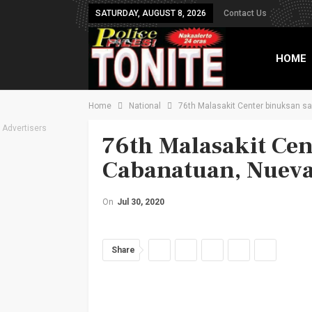
SATURDAY, AUGUST 8, 2026
Contact Us
HOME
Home
National
76th Malasakit Center binuksan s
TXT B
Advertisers
76th Malasakit Cen
Cabanatuan, Nueva
On
Jul 30, 2020
Share