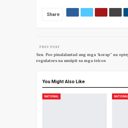
Share
PREV POST
Sen. Poe pinalalantad ang mga ‘korap” na opisy
regulators na umiipit sa mga telcos
You Might Also Like
NATIONAL
NATIONA