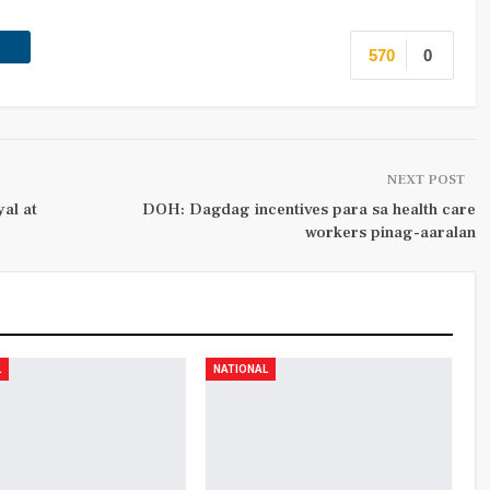
570
0
NEXT POST
al at
DOH: Dagdag incentives para sa health care
workers pinag-aaralan
L
NATIONAL