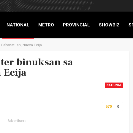
NATIONAL
METRO
PROVINCIAL
SHOWBIZ
S
a Cabanatuan, Nueva Ecija
RIGADE
ter binuksan sa
 Ecija
NATIONAL
570
0
Advertisers