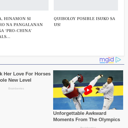
A, HINAMON SI
QUIBOLOY POSIBLE ISUKO SA
RO NA PANGALANAN
US!
A ‘PRO-CHINA’
ALS…