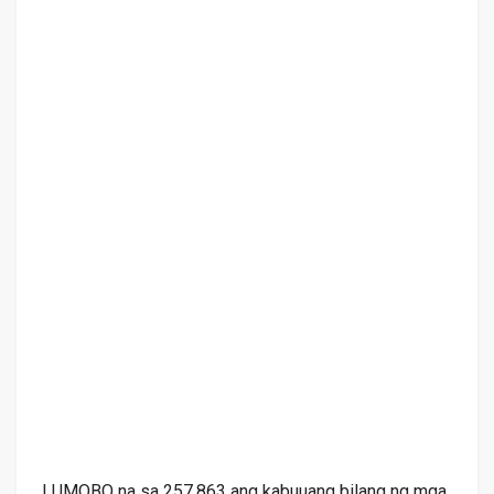
LUMOBO na sa 257,863 ang kabuuang bilang ng mga