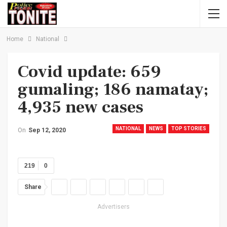
Home
National
Covid update: 659
gumaling; 186 namatay;
4,935 new cases
NATIONAL
NEWS
TOP STORIES
On
Sep 12, 2020
219
0
Share
Advertisers