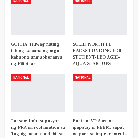
NATIONAL
NATIONAL
GOITIA: Huwag nating
SOLID NORTH PL
ilibing kasama ng mga
BACKS FUNDING FOR
kabaong ang soberanya
STUDENT-LED AGRI-
ng Pilipinas
AQUA STARTUPS
NATIONAL
NATIONAL
Lacson: Imbestigasyon
Banta ni VP Sara na
ng PRA sa reclamation sa
ipapatay si PBBM, sapat
Taguig, naantala dahil sa
na para sa impeachment –