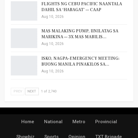
FLIGHTS NG CEBU PACIFIC NAANTALA
DAHIL SA ‘HABAGAT’ — CAAP
Aug 10, 2026
MAS MALAKING PUMP, IINILATAG SA
MARIKINA — 3X MAS MABILIS…
Aug 10, 2026
ISKO, NAGPA-EMERGENCY MEETING:
BUONG MANILA PINAKILOS SA…
Aug 10, 2026
PREV
NEXT
1 of 2,740
Home
National
Metro
Provincial
Showbiz
Sports
Opinion
TXT Brigade