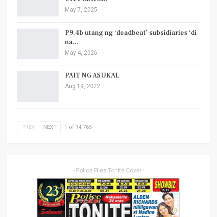
May 7, 2025
P9.4b utang ng ‘deadbeat’ subsidiaries ‘di
na…
May 4, 2026
PAIT NG ASUKAL
Aug 19, 2022
PREV
NEXT
1 of 14,765
- Police Files Tonite Cover -